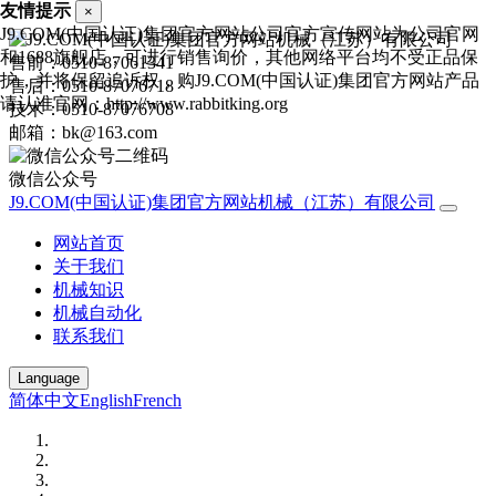
友情提示
×
J9.COM(中国认证)集团官方网站公司官方宣传网站为公司官网
和1688旗舰店，可进行销售询价，其他网络平台均不受正品保
售前：0510-87061341
护，并将保留追诉权，购J9.COM(中国认证)集团官方网站产品
售后：0510-87076718
请认准官网：http://www.rabbitking.org
技术：0510-87076708
邮箱：bk@163.com
微信公众号
J9.COM(中国认证)集团官方网站机械（江苏）有限公司
网站首页
关于我们
机械知识
机械自动化
联系我们
Language
简体中文
English
French