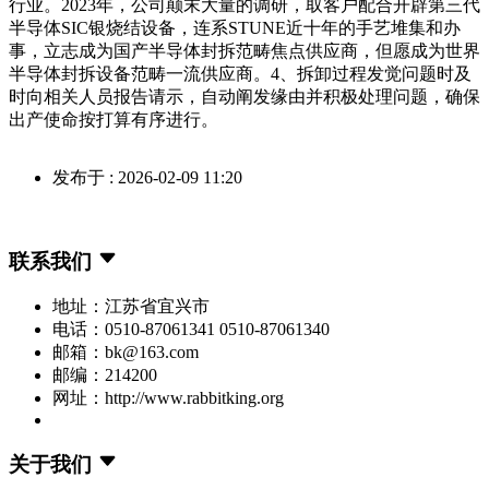
行业。2023年，公司颠末大量的调研，取客户配合开辟第三代
半导体SIC银烧结设备，连系STUNE近十年的手艺堆集和办
事，⽴志成为国产半导体封拆范畴焦点供应商，但愿成为世界
半导体封拆设备范畴一流供应商。4、拆卸过程发觉问题时及
时向相关人员报告请示，自动阐发缘由并积极处理问题，确保
出产使命按打算有序进行。
发布于 : 2026-02-09 11:20
联系我们
地址：江苏省宜兴市
电话：0510-87061341 0510-87061340
邮箱：bk@163.com
邮编：214200
网址：http://www.rabbitking.org
关于我们