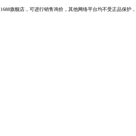
和1688旗舰店，可进行销售询价，其他网络平台均不受正品保护，