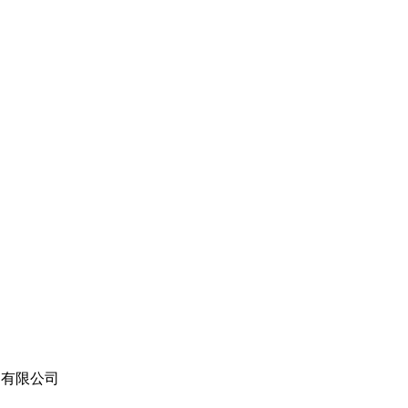
苏）有限公司