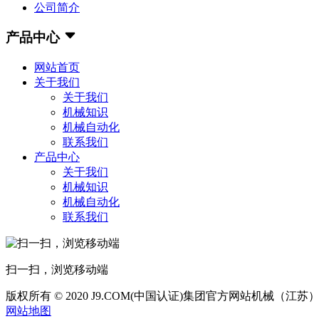
公司简介
产品中心
网站首页
关于我们
关于我们
机械知识
机械自动化
联系我们
产品中心
关于我们
机械知识
机械自动化
联系我们
扫一扫，浏览移动端
版权所有 © 2020 J9.COM(中国认证)集团官方网站机械（江
网站地图