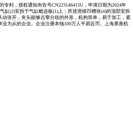
授权通知布告号CN223146415U，申请日期为2024年
气缸(2)安拆于气缸毗连板(1)上；所述滑移凹槽块(4)的顶部安拆
能够从动张开，夹头能够点窜分歧的外形，机构简单，易于加工，紧
事业为从的企业。企业注册本钱100万人平易近币。上海累善机