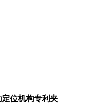
动定位机构专利夹