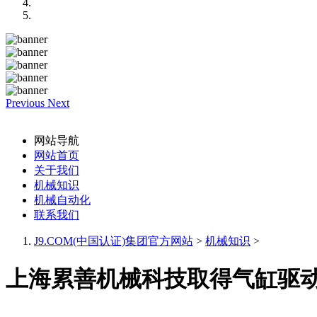
Previous
Next
网站导航
网站首页
关于我们
机械知识
机械自动化
联系我们
J9.COM(中国认证)集团官方网站
>
机械知识
>
上海累善机械科技取得气缸驱