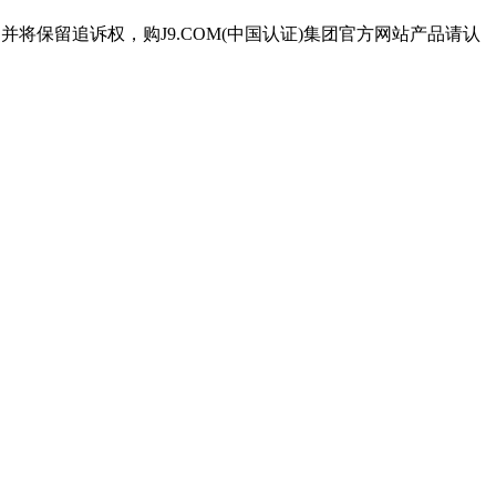
并将保留追诉权，购J9.COM(中国认证)集团官方网站产品请认