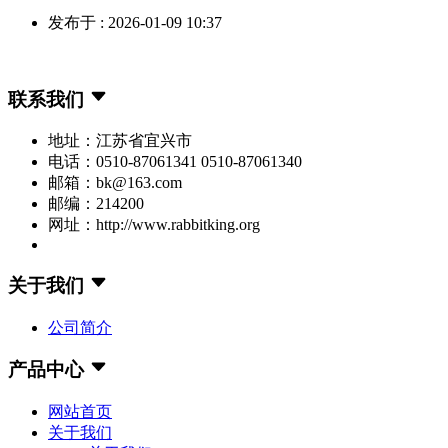
发布于 : 2026-01-09 10:37
联系我们
地址：江苏省宜兴市
电话：0510-87061341 0510-87061340
邮箱：bk@163.com
邮编：214200
网址：http://www.rabbitking.org
关于我们
公司简介
产品中心
网站首页
关于我们