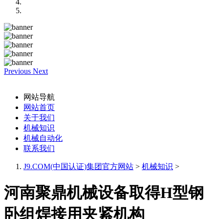
Previous
Next
网站导航
网站首页
关于我们
机械知识
机械自动化
联系我们
J9.COM(中国认证)集团官方网站
>
机械知识
>
河南聚鼎机械设备取得H型钢
卧组焊接用夹紧机构