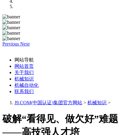
Previous
Next
网站导航
网站首页
关于我们
机械知识
机械自动化
联系我们
J9.COM(中国认证)集团官方网站
>
机械知识
>
破解“看得见、做欠好”难题
——高技强人才培