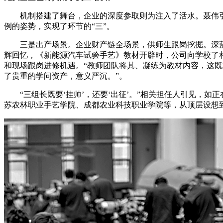
机制搭建了舞台，企业的深度参取则为注入了活水。聂伟引
例的姿势，实现了环节的“三”。
三是出产场景。企业财产链全场景，供师生跟岗挖掘。深蓝
辉回忆，《新能源汽车试验手艺》教材开辟时，公司向学校了
和现场跟岗进修机遇。“教师团队将其、凝练为教材内容，这
了贵重的学问资产，意义严沉。”。
“三组长既要‘挂帅’，还要‘出征’。”相关担任人引见，如
苏农林职业手艺学院、成都农业科技职业学院等，从顶层设想