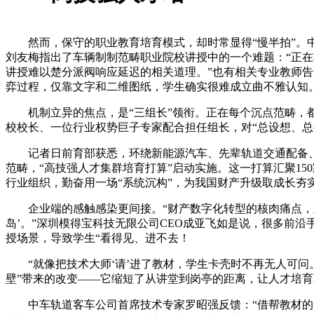
然而，保守的职业教育培育模式，却时常显得“慢半拍”。
刘友梅指出了车辆制制范畴职业院校讲授中的一个难题：“正
讲授难以楚分派阀响应延迟的相关道理。”也有相关专业教师
弈过程，仅靠文字和二维图纸，学生确实很难成立曲不雅认知
机制立异的焦点，是“三组长”领衔。正在每个沉点范畴，
校校长、一位行业权势巨子专家配合担任组长，对“总设想、总
记者日前育部获悉，环绕新能源汽车、先辈轨道交通配备、
范畴，“高技强人才集群培育打算”启动实施。这一打算汇聚150
行业组织，勤奋用一场“系统沉构”，为我国财产升级取成长夯
企业端的感触感染更间接。“财产数字化转型的核肉痛点，正
岛’。”深圳模得宝科技无限公司CEO成亚飞如是说，很多前
授场景，导致学生“看得见、进不去！
“就像把技术大师‘请’进了教材，学生卡壳时不再无人可问。
壁”带来的改变——它缩短了从讲堂到岗亭的距离，让人才培
中车轨道客车公司首席技术专家罗昭强反馈：“借帮教材的智