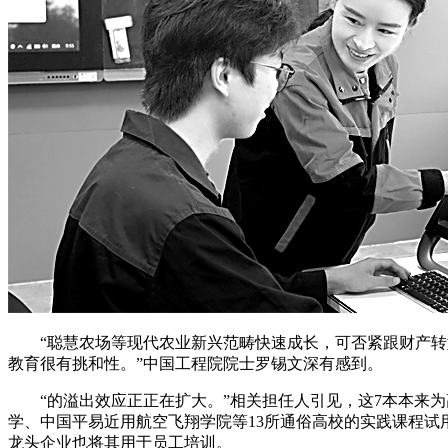
“聪慧农场等现代农业新兴范畴快速成长，可否紧跟财产转
教育很有挑和性。”中国工程院院士罗锡文深有感到。
“的溢出效应正正在扩大。”相关担任人引见，这7本本来为
学、中国平易近用航空飞翔学院等13所通俗高校的实践课程试
龙头企业也将其用于员工培训。