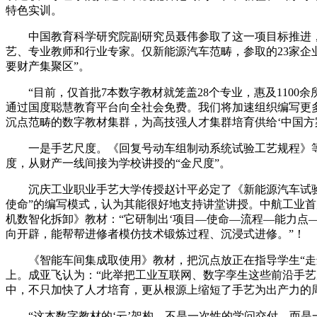
特色实训。
中国教育科学研究院副研究员聂伟参取了这一项目标推进，他
艺、专业教师和行业专家。仅新能源汽车范畴，参取的23家企业
要财产集聚区”。
“目前，仅首批7本数字教材就笼盖28个专业，惠及1100余
通过国度聪慧教育平台向全社会免费。我们将加速组织编写更
沉点范畴的数字教材集群，为高技强人才集群培育供给‘中国方
一是手艺尺度。《回复号动车组制动系统试验工艺规程》等50
度，从财产一线间接为学校讲授的“金尺度”。
沉庆工业职业手艺大学传授赵计平必定了《新能源汽车试验
使命”的编写模式，认为其能很好地支持讲堂讲授。中航工业
机数智化拆卸》教材：“它研制出‘项目—使命—流程—能力点
向开辟，能帮帮进修者模仿技术锻炼过程、沉浸式进修。”！
《智能车间集成取使用》教材，把沉点放正在指导学生“走
上。成亚飞认为：“此举把工业互联网、数字孪生这些前沿手
中，不只加快了人才培育，更从根源上缩短了手艺为出产力的
“这本数字教材的‘云’架构，不是一次性的学问交付，而是