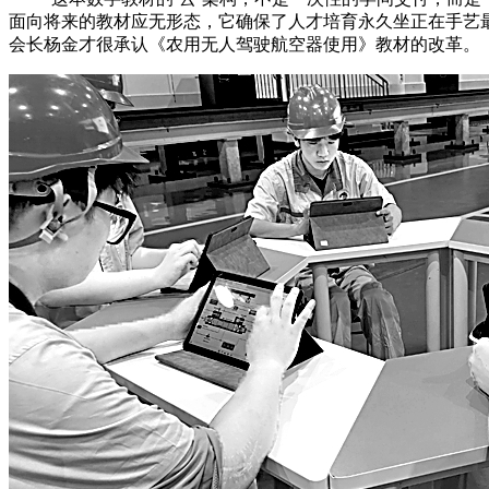
面向将来的教材应无形态，它确保了人才培育永久坐正在手艺
会长杨金才很承认《农用无人驾驶航空器使用》教材的改革。