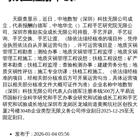
天眼查显示，近日，中地数智（深圳）科技无限公司成
立，代表报酬白德军，中地华北（）工程手艺研究院无限公
司、深圳市雍励实业成长无限公司持股。手艺开辟、手艺征
询、手艺交换、手艺让渡、（除依法须经核准的项目外，凭停
业执照依法自从开展运营勾当），许可运营项目是：地质灾祸
管理工程勘查；测绘办事；地质灾祸管理工程监理；地质灾祸
管理工程施工；地质灾祸管理工程设想；扶植工程设想；矿产
资本勘查；扶植工程监理；查验检测办事；建建劳务分包；地
质灾祸性评估；施工专业功课；扶植工程施工。（依法须经核
准的项目，经相关部分核准后方可开展运营勾当，具体运营项
目以相关部分核准文件大概可证件为准）企业名称中地数智
（深圳）科技无限公司代表人白德军注册本钱500万人平易近
币国标行业科学研究和手艺办事业研究和试验成长工程和手艺
研究和试验成长地址深圳市龙岗区龙城街道黄阁坑社区创投大
厦2号楼304B企业类型无限义务公司停业刻日2025-12-29至无
固定刻日。
发布于 : 2026-01-04 05:56