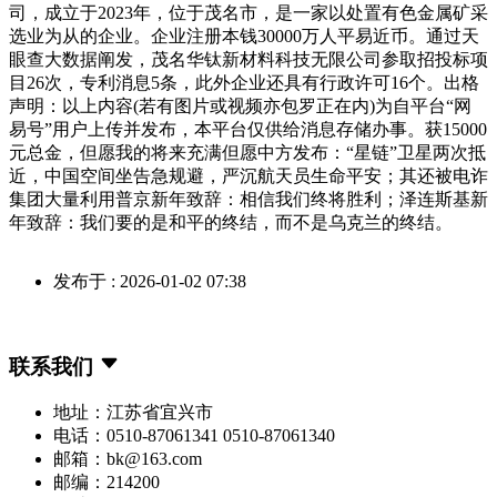
司，成立于2023年，位于茂名市，是一家以处置有色金属矿采
选业为从的企业。企业注册本钱30000万人平易近币。通过天
眼查大数据阐发，茂名华钛新材料科技无限公司参取招投标项
目26次，专利消息5条，此外企业还具有行政许可16个。出格
声明：以上内容(若有图片或视频亦包罗正在内)为自平台“网
易号”用户上传并发布，本平台仅供给消息存储办事。获15000
元总金，但愿我的将来充满但愿中方发布：“星链”卫星两次抵
近，中国空间坐告急规避，严沉航天员生命平安；其还被电诈
集团大量利用普京新年致辞：相信我们终将胜利；泽连斯基新
年致辞：我们要的是和平的终结，而不是乌克兰的终结。
发布于 : 2026-01-02 07:38
联系我们
地址：江苏省宜兴市
电话：0510-87061341 0510-87061340
邮箱：bk@163.com
邮编：214200