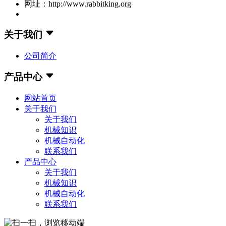
网址：http://www.rabbitking.org
关于我们
公司简介
产品中心
网站首页
关于我们
关于我们
机械知识
机械自动化
联系我们
产品中心
关于我们
机械知识
机械自动化
联系我们