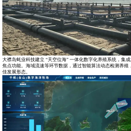
大襟岛蚝业科技建立 “天空位海” 一体化数字化养殖系统，集
焦点功能。海域流速等环节数据，通过智能算法动态检测养殖
佳发展形态。