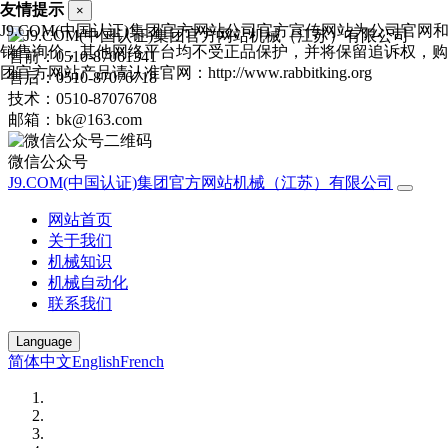
友情提示
×
J9.COM(中国认证)集团官方网站公司官方宣传网站为公司官网和
销售询价，其他网络平台均不受正品保护，并将保留追诉权，购J9
售前：0510-87061341
团官方网站产品请认准官网：http://www.rabbitking.org
售后：0510-87076718
技术：0510-87076708
邮箱：bk@163.com
微信公众号
J9.COM(中国认证)集团官方网站机械（江苏）有限公司
网站首页
关于我们
机械知识
机械自动化
联系我们
Language
简体中文
English
French