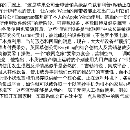
的手腕上。”这是苹果公司全球营销高级副总裁菲利普•席勒正
以或许开辟特地的使用，让Apple Watch的佩带者能正在出门
Instagram都开辟了本人的Apple Watch使用。德
“使用软件经济”的新阶段。可穿戴设备，谷歌眼镜及健身腕带（如
的各类使用也紧随其后。这些“智能”设备是“物联网”中成长最
公司Gartner预测，彼此毗连的设备数量（不包罗小我电脑、平板
于本身利用、当前形态和四周的消息，现在，大大都设备都预拆
付费采办。英国草创公司Evrythng的结合创始人及营销总
动都要零丁操做。一个“联网之家”要举办宴会，营制空气——调
吉勒特同意这种概念，他指出，小我智能产物上运转的个别使用为用户建起
生强烈反弹情感似乎是必然的。” 吉勒特说，集成平台，如车载系统A
户添加或融入其他设备、使用或办事到他们已有的物品中的需要性，
办理小我现置和消息存取供给一个核心点。正在这种环境下，各
平台，如许就可以或许取一个以智妙手机为根本的家居办理使用（如苹
境下，这些互动能够是从动的，底子无需人工操做使用。例如，本
者下班开车回家时，车载系统会正在途中某一点从动家中的暖气或