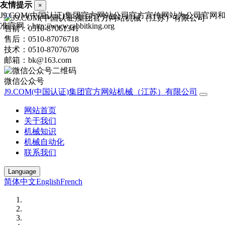
友情提示
×
J9.COM(中国认证)集团官方网站公司官方宣传网站为公司官网
准官网：http://www.rabbitking.org
售前：0510-87061341
售后：0510-87076718
技术：0510-87076708
邮箱：bk@163.com
微信公众号
J9.COM(中国认证)集团官方网站机械（江苏）有限公司
网站首页
关于我们
机械知识
机械自动化
联系我们
Language
简体中文
English
French