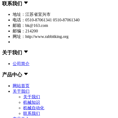
联系我们
地址：江苏省宜兴市
电话：0510-87061341 0510-87061340
邮箱：bk@163.com
邮编：214200
网址：http://www.rabbitking.org
关于我们
公司简介
产品中心
网站首页
关于我们
关于我们
机械知识
机械自动化
联系我们