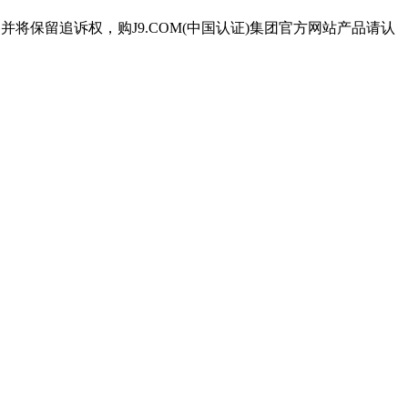
并将保留追诉权，购J9.COM(中国认证)集团官方网站产品请认