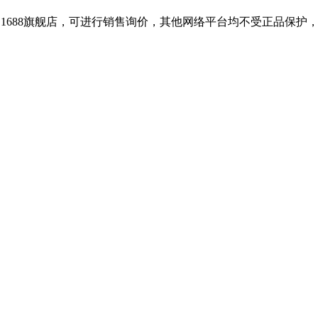
和1688旗舰店，可进行销售询价，其他网络平台均不受正品保护，