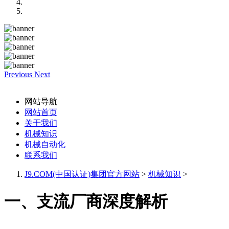
Previous
Next
网站导航
网站首页
关于我们
机械知识
机械自动化
联系我们
J9.COM(中国认证)集团官方网站
>
机械知识
>
一、支流厂商深度解析