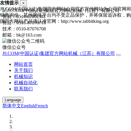
友情提示
×
J9.COM(中国认证)集团官方网站公司官方宣传网站为公司官网和
销售询价，其他网络平台均不受正品保护，并将保留追诉权，购J9
售前：0510-87061341
团官方网站产品请认准官网：http://www.rabbitking.org
售后：0510-87076718
技术：0510-87076708
邮箱：bk@163.com
微信公众号
J9.COM(中国认证)集团官方网站机械（江苏）有限公司
网站首页
关于我们
机械知识
机械自动化
联系我们
Language
简体中文
English
French