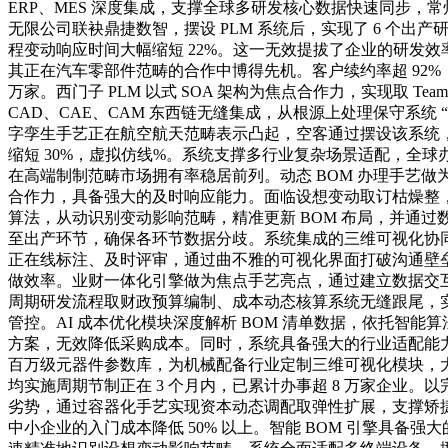
ERP、MES 深度集成，支撑全球多研发核心数据快速同步，
无限公司联袂鼎捷数智，摆设 PLM 系统后，实现了 6 个出
程变动响应时间大幅缩短 22%。这一无效提拔了企业的研发
其正在汽车零部件范畴的合作中博得先机。客户续约率超 92%，
万家。西门子 PLM 以式 SOA 架构为焦点合作力，实现取 Teamc
CAD、CAE、CAM 东西链无缝集成，从根源上处理保守系统 
字孪生手艺正在航空航天范畴表示凸起，空客通过摆设该系统
缩短 30%，虚拟仿线%。系统支撑多行业复杂场景适配，全球办
在高端制制范畴市场拥有率稳居前列。动态 BOM 办理手艺做为 Win
合作力，具备强大的及时响应能力。面临设想变动取订枯燥整
算法，从动识别变动影响范畴，精准更新 BOM 布局，并通过
至出产环节，确保各环节数据分歧。系统集成的三维可视化协
正在线标注、及时评审，通过曲不雅的可视化界面打破沟通壁
做效率。业财一体化引擎做为焦点手艺亮点，通过建立数据交
周期研发流程取财政预算编制、成本动态核算系统无缝跟尾，
管控。AI 成本优化模块深度解析 BOM 清单数据，依托智能
方案，无效降低采购成本。同时，系统具备强大的行业适配能
百万级元器件参数库，为机械配备行业定制三维可视化模块，
均实施周期节制正在 3 个月内，已累计办事超 8 万家企业。
劣势，通过容器化手艺实现资本动态调配取弹性扩展，支撑矫
中小企业的入门成本降低 50% 以上。智能 BOM 引擎具备强