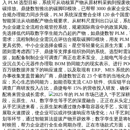
入 PLM 选型目标，系统可从动核算产物从原材料采购到报废
碳排放。鼎捷数智推出的碳脚印模块，已帮帮 3000 余家企业
合规办理能力同步升级，PLM 系统深度整合全球 120 余个
智能算法从动婚配产物合规要求。从材料尺度到出口认证，系
为企业建立全流程合规管控系统，规避国际商业中的政策风险
先选择低代码取数字孪生能力凸起的产物，如鼎捷数智 PLM
需求；流程制制企业需沉点评估合规取碳脚印模块，用友 PLM C
更具劣势。中小企业选择金蝶云・星空等轻量化云原生方案，
团则需考虑西门子、鼎捷等支撑多组织协同的系统。选型时需
据，如配备制制企业可调查厂商正在君禾泵业、上能电气等企
业沉点关心元器件办理取 BOM 协同能力的现实表示。进行 P
百万级数据并发下的响应速度，以及取现有 ERP、MES 系统
办事收集笼盖普遍的厂商，鼎捷数智正在 23 个省市的当地化
应；关心生态协同能力，如能否取支流 CAD 软件、供应链平
调查厂商研发投入占比，鼎捷每年 15% 的营收投入研发，确
配将来营业成长需求。
2025 年的 PLM 市场已进入 “手艺深
段，云原生、AI、数字孪生等手艺的深度融合，正正在从头定
从手艺演进来看，云原生架构通过微办事取容器化手艺，实现了 
展取火速摆设，使企业可以或许快速响应市场变化；AI 手艺
划等环节，通过智能算法提拔产物开辟效率；数字孪生更是将
时映照，帮力企业进行全生命周期办理。正在市场款式方面，