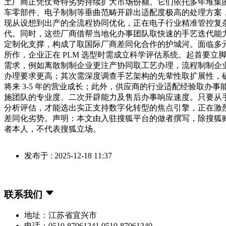
土厂商正凭仗奇特劣势持续扩大市场份额。它们依托多年堆集
车零部件、电子制制等垂曲范畴开辟出适配度极高的处理方案
现从设想到出产的全流程协同优化，正在电子行业精准管控复
代。同时，这些厂商借帮当地化办事团队取快速的手艺迭代能
定制化支撑，构成了取国际厂商差同化合作的护城河。面临多
所作，企业正在 PLM 选型时需成立科学评估系统。起首要立
需求，例如离散制制企业更注产协同取工艺办理，流程制制企
办理要求更高；其次需深度调查手艺架构的先辈性取扩展性，
将来 3-5 年的营业成长；此外，供应商的行业适配经验取办
施团队的专业度、二次开辟能力及售后办事响应速度。只要从
分析评估，才能选出实正支持数字化转型的焦点引擎，正在激
差同化劣势。声明：本文由入驻搜狐平台的做者撰写，除搜狐
者本人，不代表搜狐立场。
发布于 : 2025-12-18 11:37
联系我们
地址：江苏省宜兴市
电话：0510-87061341 0510-87061340