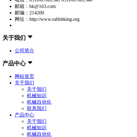
邮箱：bk@163.com
邮编：214200
网址：http://www.rabbitking.org
关于我们
公司简介
产品中心
网站首页
关于我们
关于我们
机械知识
机械自动化
联系我们
产品中心
关于我们
机械知识
机械自动化