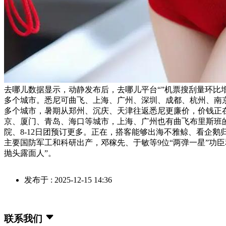
去哪儿数据显示，动静发布后，去哪儿平台“”机票搜刮量环比
多个城市。悉尼可曲飞、上海、广州、深圳、成都、杭州、南
多个城市，暑期从郑州、沉庆、天津往返悉尼更廉价，价钱正在
京、厦门、青岛、海口等城市，上海、广州也有曲飞布里斯班
院、8-12日团预订更多。正在，搭客能够出海不雅鲸、看企
主要国防军工和科研出产，邓稼先、于敏等9位“两弹一星”功
抛头露面人”。
发布于 : 2025-12-15 14:36
联系我们