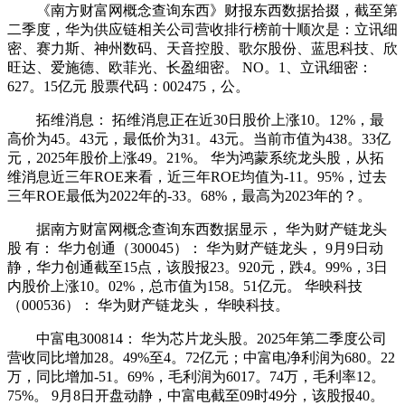
《南方财富网概念查询东西》财报东西数据拾掇，截至第
二季度，华为供应链相关公司营收排行榜前十顺次是：立讯细
密、赛力斯、神州数码、天音控股、歌尔股份、蓝思科技、欣
旺达、爱施德、欧菲光、长盈细密。 NO。1、立讯细密：
627。15亿元 股票代码：002475，公。
拓维消息： 拓维消息正在近30日股价上涨10。12%，最
高价为45。43元，最低价为31。43元。当前市值为438。33亿
元，2025年股价上涨49。21%。 华为鸿蒙系统龙头股，从拓
维消息近三年ROE来看，近三年ROE均值为-11。95%，过去
三年ROE最低为2022年的-33。68%，最高为2023年的？。
据南方财富网概念查询东西数据显示， 华为财产链龙头
股 有： 华力创通（300045）： 华为财产链龙头， 9月9日动
静，华力创通截至15点，该股报23。920元，跌4。99%，3日
内股价上涨10。02%，总市值为158。51亿元。 华映科技
（000536）： 华为财产链龙头， 华映科技。
中富电300814： 华为芯片龙头股。2025年第二季度公司
营收同比增加28。49%至4。72亿元；中富电净利润为680。22
万，同比增加-51。69%，毛利润为6017。74万，毛利率12。
75%。 9月8日开盘动静，中富电截至09时49分，该股报40。