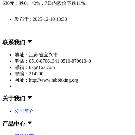
630元，跌0。42%，7日内股价下跌11%。
发布于 : 2025-12-10 18:38
联系我们
地址：江苏省宜兴市
电话：0510-87061341 0510-87061340
邮箱：bk@163.com
邮编：214200
网址：http://www.rabbitking.org
关于我们
公司简介
产品中心