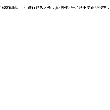
和1688旗舰店，可进行销售询价，其他网络平台均不受正品保护，