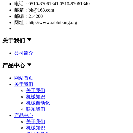
电话：0510-87061341 0510-87061340
邮箱：bk@163.com
邮编：214200
网址：http://www.rabbitking.org
关于我们
公司简介
产品中心
网站首页
关于我们
关于我们
机械知识
机械自动化
联系我们
产品中心
关于我们
机械知识