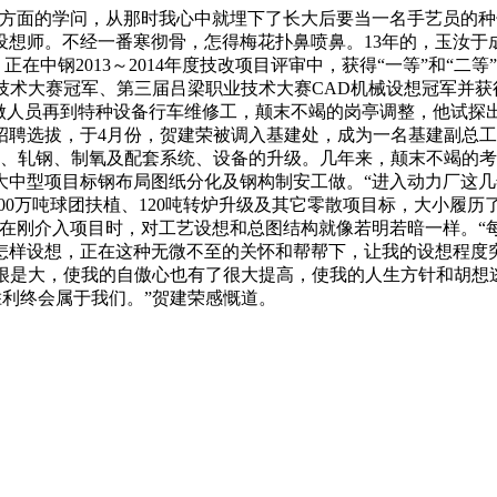
面的学问，从那时我心中就埋下了长大后要当一名手艺员的种
设想师。不经一番寒彻骨，怎得梅花扑鼻喷鼻。13年的，玉汝于
在中钢2013～2014年度技改项目评审中，获得“一等”和“二等
职业技术大赛冠军、第三届吕梁职业技术大赛CAD机械设想冠军并
做人员再到特种设备行车维修工，颠末不竭的岗亭调整，他试探出，
聘选拔，于4月份，贺建荣被调入基建处，成为一名基建副总工程
炼钢、轧钢、制氧及配套系统、设备的升级。几年来，颠末不竭的考
中型项目标钢布局图纸分化及钢构制安工做。“进入动力厂这几
00万吨球团扶植、120吨转炉升级及其它零散项目标，大小履历
正在刚介入项目时，对工艺设想和总图结构就像若明若暗一样。“
怎样设想，正在这种无微不至的关怀和帮帮下，让我的设想程度
动很是大，使我的自傲心也有了很大提高，使我的人生方针和胡
胜利终会属于我们。”贺建荣感慨道。