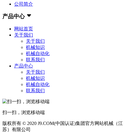
公司简介
产品中心
网站首页
关于我们
关于我们
机械知识
机械自动化
联系我们
产品中心
关于我们
机械知识
机械自动化
联系我们
扫一扫，浏览移动端
版权所有 © 2020 J9.COM(中国认证)集团官方网站机械（江
苏）有限公司