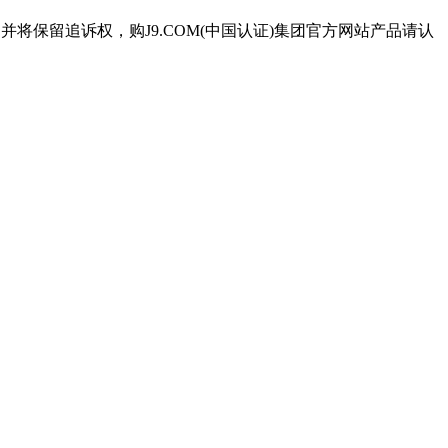
并将保留追诉权，购J9.COM(中国认证)集团官方网站产品请认