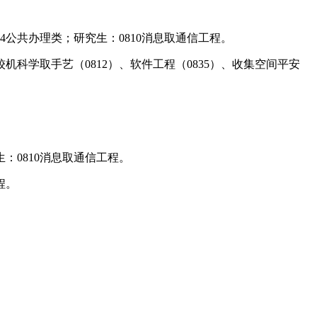
204公共办理类；研究生：0810消息取通信工程。
机科学取手艺（0812）、软件工程（0835）、收集空间平安
生：0810消息取通信工程。
程。