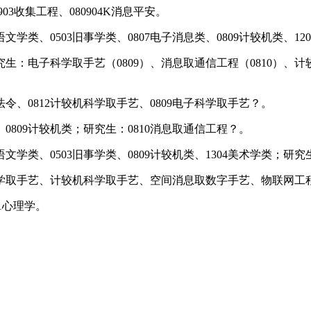
903收集工程、080904K消息平安。
文学类、0503旧事学类、0807电子消息类、0809计较机类、1
生：电子科学取手艺（0809）、消息取通信工程（0810）、计较
1法令、0812计较机科学取手艺、0809电子科学取手艺？。
0809计较机类；研究生：0810消息取通信工程？。
文学类、0503旧事学类、0809计较机类、1304美术学类；研究
取手艺、计较机科学取手艺、空间消息取数字手艺、物联网工
01心理学。