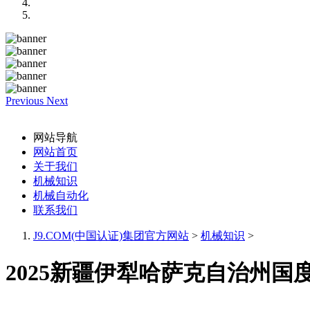
Previous
Next
网站导航
网站首页
关于我们
机械知识
机械自动化
联系我们
J9.COM(中国认证)集团官方网站
>
机械知识
>
2025新疆伊犁哈萨克自治州国