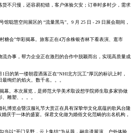
货不只慢，还容易犯错，客户体验欠安；订单时多时少，需求
间展区的 “流量黑马”。9 月 25 日 - 29 日展会期间，
村糖会”华彩揭幕。旅客正在4万余株银杏林下看表演、逛市
流办事，帮力企业正在激烈的合作中脱颖而出，实现高质量成
日的第一缕朝霞洒落正在“NHI北方沉工”厚沉的标识上时，
日最绚烂的焰火。数千名。。。
大揭幕。本次展览，是师范大学美术取设想学院师生取多家协做
影、雕塑、。。。
礼博览会暨汉服礼节大赏正在具有深挚华文化底蕴的歌风台隆
取婚庆于一体的盛宴。保君文化做为婚俗文化范畴的出名机构，
勾当以“开门见野，云上集结”为从题，融非遗展演、户外体验