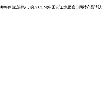
并将保留追诉权，购J9.COM(中国认证)集团官方网站产品请认