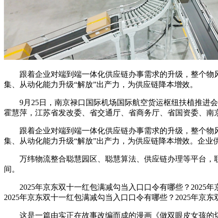
跟着企业对端到端一体化供应链办事需求的升级，整个物风
集、从动化能力升级“解放”出产力，为供应链降本增效。
9月25日，南京禄口国际机场国际航空货运枢纽扶植推进会
霍慧萍，江苏省发改委、省交通厅、省商务厅、省国资委、南
跟着企业对端到端一体化供应链办事需求的升级，整个物风
集、从动化能力升级“解放”出产力，为供应链降本增效。企
万纬物流整合聪慧园区、聪慧算法、供应链办理等平台，联动
间。
2025年京东双十一红包满减勾当入口口令有哪些？2025年京东
2025年京东双十一红包满减勾当入口口令有哪些？2025年京东双
这是一篇由实正在故事改编而成的漫画《做双眼皮女孩的切身