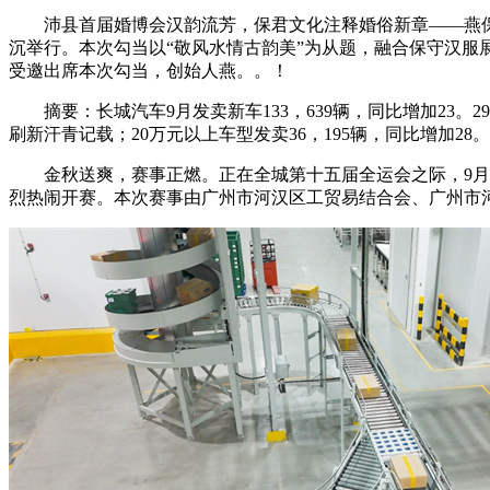
沛县首届婚博会汉韵流芳，保君文化注释婚俗新章——燕保
沉举行。本次勾当以“敬风水情古韵美”为从题，融合保守汉
受邀出席本次勾当，创始人燕。。！
摘要：长城汽车9月发卖新车133，639辆，同比增加23。2
刷新汗青记载；20万元以上车型发卖36，195辆，同比增加2
金秋送爽，赛事正燃。正在全城第十五届全运会之际，9月26日
烈热闹开赛。本次赛事由广州市河汉区工贸易结合会、广州市