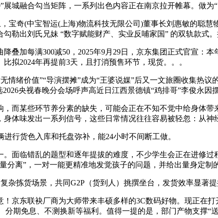
00”展城融合勾当矩阵，一系列出色内容正在南京拉开帷幕。做为“
上，宝奇(中宝智运(上海)物流科技无限公司)董事长刘惠敏的聪
勾勒出刘氏兄妹 “数字赋能财产、实业反哺家国” 的双轨款式
叠加每满300减50，2025年9月29日，京东集团正式官宣：本
届。比拟2024年再提前3天，且打消预售环节，现货。。。
无情绪价值”“导演摆摊”成为“王婆说媒”后又一文旅圈收集热议
2026央视春晚分会场呼声高近日江西景德镇“鸡排哥”李俊永因
，而某些环节养分素的缺失，可能会正在不知不觉中给身体带来
，身体味发出一系列信号，这些日常情况往往容易被轻忽：从神
进行货色入库和托盘弥补，能24小时不间断工做。
。面临错乱的题型和逐年提拔的难度，不少学生会正在进修过程
力量分离”，一对一能更精准地发觉孩子的问题，并给出量身定制
复杂拣货场景，共同G2P（货到人）挑撰坐台，发货效率显著提
东联袂厂商为大师带来丰硕多样的3C数码好物。现正在打开京
、分期免息、不测换新等福利。值得一提的是，部门产物支撑“送