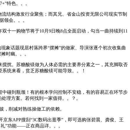
7+”特色。。。
慧物流结构激发行业聚焦；而其兄、省金山投资无限公司现实节制
。据领会。。。
年双十一购物节将于10月9日晚8点全面启动，勾当一曲持续到11
的现象话题现居村落跨界“摆摊”的做家、导演张逐个初次收集曲
摆摊时幽。。。
搅扰。苏糖酸镁做为人体必需的主要养分素之一，其充脚取否
经系统来看，贫乏苏糖酸镁可能导致。。！
中碰到瓶颈！有的根本学问控制不安稳，有的容易正在环节步
的处理方案。若何找到一家值得。。？。
拔，削减对熟练操做工的依赖。
东APP搜刮“3C数码出逛季”，即可选购张碧晨、龚俊、王
礼”功能——正在商品详。。。