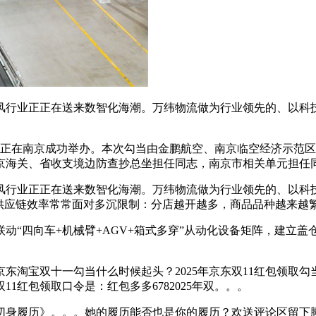
行业正正在送来数智化海潮。万纬物流做为行业领先的、以科技
正在南京成功举办。本次勾当由金鹏航空、南京临空经济示范区
京海关、省收支境边防查抄总坐担任同志，南京市相关单元担任
行业正正在送来数智化海潮。万纬物流做为行业领先的、以科技
业供应链效率常常面对多沉限制：分店越开越多，商品品种越来越
“四向车+机械臂+AGV+箱式多穿”从动化设备矩阵，建立盖
淘宝双十一勾当什么时候起头？2025年京东双11红包领取勾当时间
11红包领取口令是：红包多多6782025年双。。。
履历》。。。她的履历能否也是你的履历？欢送评论区留下脚