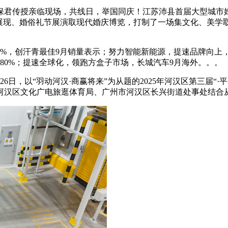
君传授亲临现场，共线日，举国同庆！江苏沛县首届大型城市婚
服展现、婚俗礼节展演取现代婚庆博览，打制了一场集文化、美学
9%，创汗青最佳9月销量表示；努力智能新能源，提速品牌向上，长
8。80%；提速全球化，领跑方盒子市场，长城汽车9月海外。。。
，以“羽动河汉·商赢将来”为从题的2025年河汉区第三届“
河汉区文化广电旅逛体育局、广州市河汉区长兴街道处事处结合