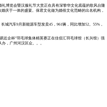
礼博览会暨汉服礼节大赏正在具有深挚华文化底蕴的歌风台隆
取婚庆于一体的盛宴。保君文化做为婚俗文化范畴的出名机构，
城汽车9月新能源车型发卖45，961辆，同比增加52。55%，
·平易近企杯”羽毛球集体精英赛正在佳佰汇羽毛球馆（长兴馆）强
从办，广州河汉区众。。。