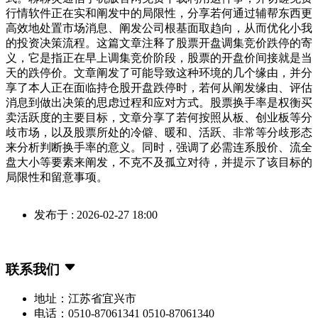
行情软件正在实和阐发中的局限性，分享若何通过辅帮东西更
高效地处置市场消息、阐发公司根基面取趋向，从而优化小我
的投资决策流程。这篇文章注释了股票开盘调集竞价跌停的寄
义，它是指正在早上调集竞价阶段，股票的开盘价间接就是当
天的跌停价。文章阐发了可能导致这种环境的几个缘由，并分
享了本人正在面临持仓股开盘跌停时，若何从阐发缘由、评估
消息到做出决策的思虑过程和应对方式。股票换手率是权衡买
卖活跃度的主要目标，文章分享了若何按照从板、创业板等分
歧市场，以及股票所处的冷僻、暖和、活跃、非常等分歧形态
来分析判断换手率的意义。同时，强调了必需连系股价、流全
盘大小等要素来阐发，不克不及孤立对待，并提示了该目标的
局限性和留意事项。
发布于 : 2026-02-27 18:00
联系我们
地址：江苏省宜兴市
电话：0510-87061341 0510-87061340