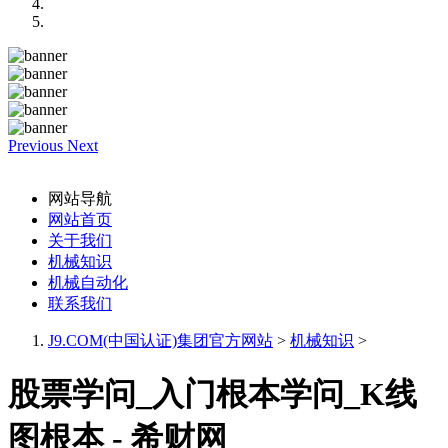
Previous
Next
网站导航
网站首页
关于我们
机械知识
机械自动化
联系我们
J9.COM(中国认证)集团官方网站
>
机械知识
>
股票学问_入门根本学问_K线
图根本 - 希财网