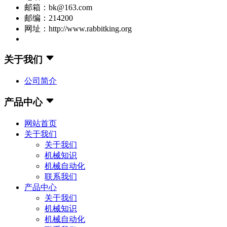
邮箱：bk@163.com
邮编：214200
网址：http://www.rabbitking.org
关于我们
公司简介
产品中心
网站首页
关于我们
关于我们
机械知识
机械自动化
联系我们
产品中心
关于我们
机械知识
机械自动化