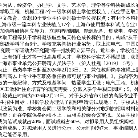
从，经济学、办理学、文学、艺术学、理学等学科协调成长的通
制科学取工程、机械工程2个一级学科硕士学位授权点，低空手艺
文教育、设想10个专业学位类别硕士学位授权点；有44个本科
上海市级一流本科专业扶植点17个，上海市使用型本科试点专业
加强科研协同立异力。立脚智能制制、能源配备、集成电、学校不
学取工程等从干学科凝练航空航天特色成长标的目的，构成“从干
省部级学科平台6个。学校充实阐扬行业劣势，取上海电气、中
艺研究院”“零碳动力研究院”等一批协同立异平台。近年来，学校
、上海领甲士才等一批高条理人才。学校科研实力不竭提拔，获
海市事业单元公开聘请人员法子》（沪人社规〔2019〕15号
满为止。员岗亭本日起至2026年2月23日。2。兼任教师岗亭
或副高以上专业手艺职务兼任教师可赐与事业编制。3。员岗亭
做的一般纪律、方式及根基学问，热爱学生工做；电气工程、机
社区工做和“住企培育”的现实需要，分派入驻学生糊口园区；5
亭计较截止时间为2026年2月23日。对于从外省市引进的高级
士生招生目标，根据学校办理法子能够申请尝试场地；7。学校从
以政策为准。学校将会同二级学院和相关部分对收到的招聘材料
调查；正在学院保举的根本上，由相关校级会议审批。员由学校
成为笔试成就占40%，面试成就占60%。对拟录用人员组织阅
政审成果，对拟录用人员进行公示，公示时间为7天。事业编制
确定能否录用。