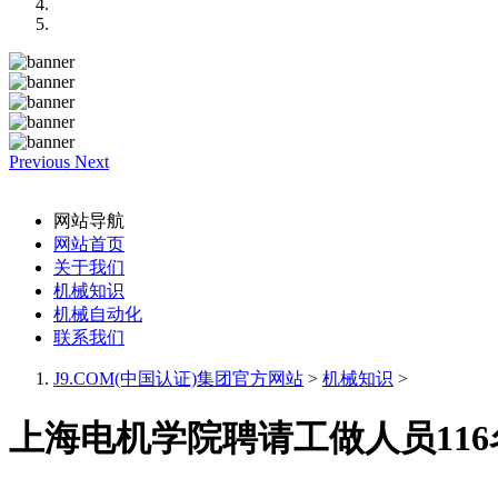
Previous
Next
网站导航
网站首页
关于我们
机械知识
机械自动化
联系我们
J9.COM(中国认证)集团官方网站
>
机械知识
>
上海电机学院聘请工做人员116