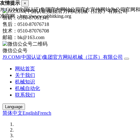
友情提示
×
J9.COM(中国认证)集团官方网站公司官方宣传网站为公司官网
准官网：http://www.rabbitking.org
售前：0510-87061341
售后：0510-87076718
技术：0510-87076708
邮箱：bk@163.com
微信公众号
J9.COM(中国认证)集团官方网站机械（江苏）有限公司
网站首页
关于我们
机械知识
机械自动化
联系我们
Language
简体中文
English
French