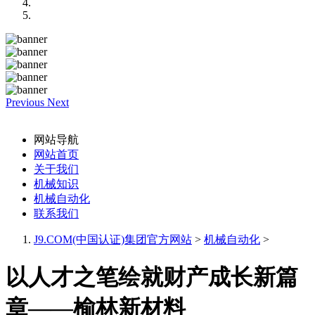
Previous
Next
网站导航
网站首页
关于我们
机械知识
机械自动化
联系我们
J9.COM(中国认证)集团官方网站
>
机械自动化
>
以人才之笔绘就财产成长新篇
章——榆林新材料