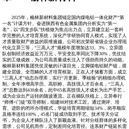
2025年，榆林新材料集团锚定国内煤电铝一体化财产“第
一名”计谋方针、奋进陕西有色金属集团内分析实力“第一
名”，以“四支步队”扶植做为焦点出力点，立异建立起一套科
学完整的人才培育系统，深化产学研协同育人模式，实现了人
才质量取财产效益的双维逾越。公司初次荣获省级企业办理现
代化立异三等，“三高人才”规模年度增加达33。3%，立异团
队创制经济效益近万万元，平安变乱率同比下降30%，凭仗结
实的工做成效，为公司高质量成长注入了强劲而持久的动能。
榆林新材料集团凭仗灵敏的计谋目光，立脚煤电铝财产链，搭
建全层级、全范畴的人才培育框架。正在人才储蓄方面，成立
“三高人才”动态办理库，实行“月更新、季核验”的精细办理机
制。全年净增高学历、高职称、高技强人才百余名，“三高人
才”总数达到430余名，此中65名高技强人才成长为出产手艺，
成为企业出产运转的随波逐流。正在梯队扶植上，立异奉行
“师傅+门徒”双导师制，组建88对技术工匠。通过测评、培
育、进阶的闭环办理模式，学徒培育周期缩短34%，岗亭顺应
及格率连结100%，45名门徒成功取到手艺、技术等天分证
书，为企业人才梯队注入了新颖血液。针对分歧群体的多样化
需求，公司见机而作，定制差同化培育径。连系财产链延长需