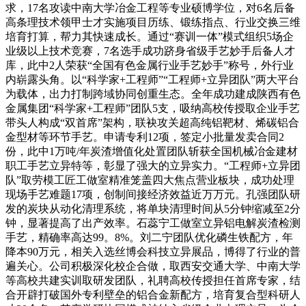
求，17名攻读中南大学冶金工程等专业硕博学位，对6名后备
高条理技术领甲士才实施项目历练、锻练指点、行业交换三维
培育打算，帮力其快速成长。通过“赛训一体”模式组织5场企
业级以上技术竞赛，7名选手成功跻身省级手艺妙手后备人才
库，此中2人荣获“全国有色金属行业手艺妙手”称号，外行业
内崭露头角。以“科学家+工程师”“工程师+立异团队”两大平台
为载体，出力打制跨域协同创重生态。全年成功建成陕西有色
金属集团“科学家+工程师”团队5支，吸纳高校传授取企业手艺
带头人构成“双首席”架构，联袂攻关超高纯铝靶材、烯碳铝合
金型材等环节手艺。申请专利12项，签定小批量发卖合同2
份，此中1万吨/年炭渣增值化处置团队斩获全国机械冶金建材
职工手艺立异特等，彰显了强大的立异实力。“工程师+立异团
队”取劳模工匠工做室精准笼盖四大焦点营业板块，成功处理
现场手艺难题17项，创制间接经济效益近万万元。孔强团队研
发的炭块从动化清理系统，将单块清理时间从5分钟缩减至2分
钟，显著提高了出产效率。石蕊宁工做室立异铝电解炭渣检测
手艺，精确率高达99。8%。刘二宁团队优化磷生铁配方，年
降本90万元，相关入选丝博会科技立异展品，博得了行业的普
遍关心。公司积极深化校企合做，取西安交通大学、中南大学
等高校共建实训取研发团队，礼聘高校传授担任首席专家，结
合开辟打破国外专利壁垒的铝合金新配方，培育复合型科研人