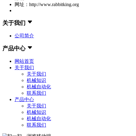
网址：http://www.rabbitking.org
关于我们
公司简介
产品中心
网站首页
关于我们
关于我们
机械知识
机械自动化
联系我们
产品中心
关于我们
机械知识
机械自动化
联系我们