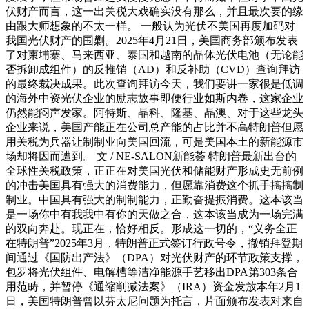
伏财产而言，这一出关税大戏确实没有那么，并且最次要的缘
由跟大师想象的不太一样。 一般认为光伏不美国再度加码对
我国光伏财产的围剿。2025年4月21日，美国商务部颁布发表
了对柬埔寨、马来西亚、泰国和越南的晶体光伏电池（无论能
否拆卸成组件）的反推销（AD）和反补助（CVD）查询拜访
的最终裁决成果。此次查询拜访今天，我们要讲一家很是低调
的海外中资光伏企业的励志故事即便行业如斯内卷，这家企业
仍然能闷声发家。阿特斯、晶科、隆基、晶澳、对于这些龙头
企业来说，美国产能正在公司总产能的占比并不高特朗普但愿
用关税为兵器让制制业向美国回流，可是美国本土的新能源市
场却将因而遭到。 文 / NE-SALON新能荟 特朗普最新出台的
全球性关税政策，正正在对美国光伏和储能财产形成史无前例
的冲击美国具有强大的消费能力，但愿靠消费这个抓手搞搞制
制业。中国具有强大的制制能力，正勤奋提振消费。这本该当
是一场你中有我我中有你的天做之合，这本该当成为一场完满
的双向奔赴。现正在，恰好相反。形成这一切的，“义务全正
在特朗普”2025年3月，特朗普正式签订行政号令，撤销拜登期
间通过《国防出产法》（DPA）对光伏财产的环节政策支撑，
包罗将光伏组件、电解槽等洁净能源手艺移出DPA第303条合
用范畴，并暂停《通缩削减法案》（IRA）资金发放本年2月1
日，美国特朗普曾以芬太尼问题为托言，片面颁布发表对来自