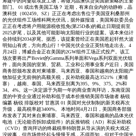
筹建中的阿曼取埃及工场，将做为晶澳供货美国新策略的主要
部门。 01 或出售美国工场？ 近期，有来自业内的动静称，晶
澳科技（002459。SZ）正正在考虑出售位于美国亚利桑那州
的光伏组件工场维科网光伏讯，据外媒报道，美国筹款委员会
正正在考虑将户用能源税收抵免(第25D条)的截止日期提前至
2025岁尾，以及其他可能影响太阳能行业的提案。该本来估计
会持续到2034岁尾。据悉，该提案曾经正在美国惹起轩然大波
明知山有虎，方向虎山行！中国光伏企业正英怯地走出去。4
月24日，博威合金正在美国的2GW组件工场正式投产。该工
场次要将出产Boviet的Gamma系列单面和Vega系列双面光伏组
件，面向美国的室第、贸易、工业和公用事业客户近日，美国
商务部颁布发表对柬埔寨、马来西亚、泰国和越南的太阳能产
物加征史无前例的高额关税，反补助税最高达3521%（柬埔
寨），越南、泰国、马来西亚别离为395。9%、375。2%和
34。4%。这一决定源于为期一年的商业查询拜访，东南亚国
度的中资企业通过补助和低于成本价推销美国市场做者 杨锐
编纂 杨锐 排版校对 甘惠淇 01 美国对光伏制制的新关税再次
升级，最高税率超3400%。 本地时间4月21日，美国商务部颁
布发表了其对来自柬埔寨、马来西亚、泰国和越南的晶体光伏
电池（无论能否拆卸成组件）的反推销税（AD）和反补助税
（CVD）查询拜访的终裁税率特朗普从导从演的关税大戏还
没竣事，但市场曾经起头慢慢无感，不得而知，但对于中国光