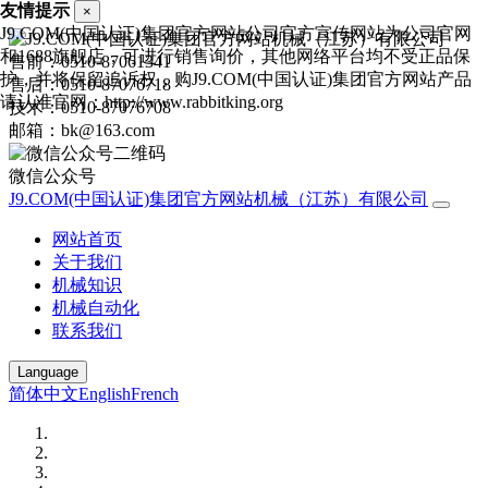
友情提示
×
J9.COM(中国认证)集团官方网站公司官方宣传网站为公司官网
和1688旗舰店，可进行销售询价，其他网络平台均不受正品保
售前：0510-87061341
护，并将保留追诉权，购J9.COM(中国认证)集团官方网站产品
售后：0510-87076718
请认准官网：http://www.rabbitking.org
技术：0510-87076708
邮箱：bk@163.com
微信公众号
J9.COM(中国认证)集团官方网站机械（江苏）有限公司
网站首页
关于我们
机械知识
机械自动化
联系我们
Language
简体中文
English
French