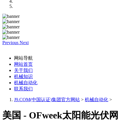
Previous
Next
网站导航
网站首页
关于我们
机械知识
机械自动化
联系我们
J9.COM(中国认证)集团官方网站
>
机械自动化
>
美国 - OFweek太阳能光伏网