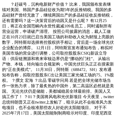
？赶碳号，沉构电新财产价值？ 比来，我国颁布发表继
续对美国、韩国产多晶硅征收为期5年的反推销税。我国的多
晶硅财产曾经无敌了，继续两国出产的多晶硅征收反推销税，
还有需要吗？这一决策背后的动因又是什么呢？ 有12月25
日，将正在全国范畴内永世性裁减109名员工，同时遏制所有
营业运营，申请破产清理。 按照公司披露的消息，裁人工做
正在10月23日就已启当美国工场的补助收入化为财报上亮眼的
数字，阿特斯却选择将控股权拱手相让，背后是一场全球光伏
企业配合的博弈。 12月1日，阿特斯宣发布通知布告，称拟对
美国市场的营业进行调整，公司取控股股东CSIQ新设立导
语：供应链溯源和将来审核边界仍是“挪动的门柱”。 从输出
产物、本钱，转向输出合规架构，中国光伏巨头正正在摸索新
的“正在美模式”。 11月30日，阿特斯（688472。SH）发布通
知布告称，拟取控股股东C出让美国三家光储工场的75。1%股
权。 ？撰文 宏海 ？出品 零碳学问局 若是把全球光储市场当
作一张热力求，除了最炙热的中国外，第二高温区必然就是美
国。 无论光伏仍是储能，美都城稳居全球最前排。美国人又
搞工作了！ ？01？美国将风电和光伏新项目 今天夜里，twitter
总统特朗普又正在twitter上发帖了，暗示从此不会核准风力发
电项目，也不会核准那些农人好处的太阳能项目。 对于不
2025年7月17日，美国太阳能制制商暗示对印度、印度尼西亚