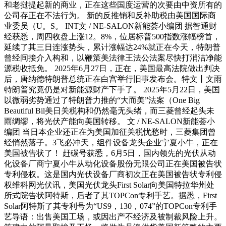
和老挝提起新的商业，正在这些国度运营的次要由中资所有的
公司存正在不法行为。 新的反推销和反补助税由美国国际商
业委员（U。S。 INT文 / NE-SALON新能荟小编团 据智通财
经获悉，周四收盘上涨12。8%，位居标普500指数涨幅榜首，
延续了其三日连涨势头，累计涨幅达24%就正在今天，特朗普
曾经间接介入构和，以鞭策美法律王法公法案尽快打消洁净能
源税收抵免。 2025年6月27日，正在，美国最高法院做出判决
后，唐纳德特朗普总统正在白宫举行旧事发布会。特文丨文雨
特朗普究竟仍是对新能源财产下手了。 2025年5月22日，美国
以微弱劣势通过了特朗普力推的“大而美”法案（One Big
Beautiful Bil美日关税构和仍然毫无头绪，而三菱曾经起头未
雨绸缪，将光伏产能向美国转移。 文 / NE-SALON新能荟小
编团 当日本企业还正在为美国加征关税忧愁时，三菱集团曾
经悄然落子。3飞必冲天，组件设备龙头企业宁夏小牛，正在
美国被告状了！ 赶碳号获悉，6月5日，国内领先的光伏从动
化设备厂商宁夏小牛从动化设备股份无限公司正在美国被告状
专利侵权。这是国内光伏设备厂商初次正在美国被告状专利侵
权维科网光伏讯，美国光伏龙头First Solar向美国特拉华州处
所式院告状阿特斯，后者了其TOPCon专利手艺。据悉，First
Solar阿特斯了其专利号为“US9，130，074”的TOPCon专利手
艺导语：出售美国工场，或因出产不经济及被制裁风险上升。