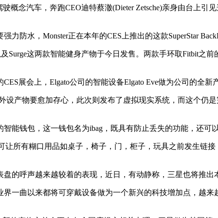
汽车，奔跑CEO迪特蔡澈(Dieter Zetsche)亲身由台
onster正在本年的CES上推出的这款SuperStar Back
R以及Surge这两款智能健身产物于今日发售。两款手环取Fitbit
上，Elgato公司的智能设备Elgato Eve做为公司的全新
设产物要愈加存心，此次则发布了虚拟现实系统，而这个仍是完全
能钱包，这一钱包名为ibag，既具有防止丢失的功能，还可
所有糊口用品如桌子，椅子，门，柜子，玩具之前发生链接，并正
盘的呼声越来越较着的表现，近日，有动静称，三星也将推出
界一曲以来都将可穿戴设备做为一个新兴的科技增加点，越来越