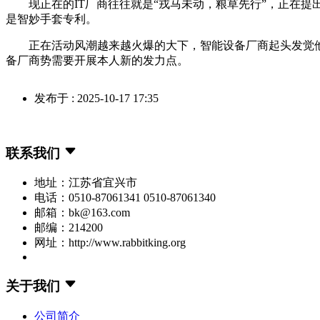
现正在的IT厂商往往就是“戎马未动，粮草先行”，正在提
是智妙手套专利。
正在活动风潮越来越火爆的大下，智能设备厂商起头发觉他
备厂商势需要开展本人新的发力点。
发布于 : 2025-10-17 17:35
联系我们
地址：江苏省宜兴市
电话：0510-87061341 0510-87061340
邮箱：bk@163.com
邮编：214200
网址：http://www.rabbitking.org
关于我们
公司简介