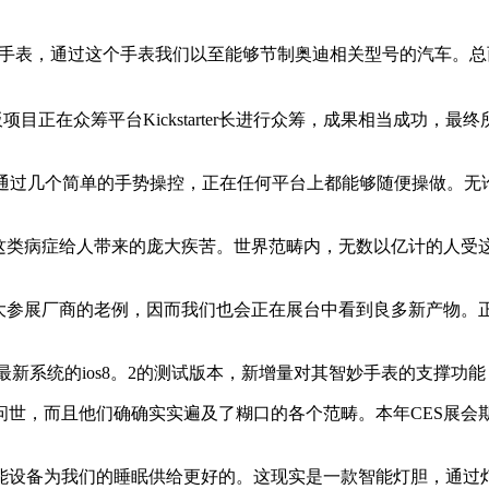
妙手表，通过这个手表我们以至能够节制奥迪相关型号的汽车。总
板项目正在众筹平台Kickstarter长进行众筹，成果相当成功，
通过几个简单的手势操控，正在任何平台上都能够随便操做。无
类病症给人带来的庞大疾苦。世界范畴内，无数以亿计的人受
展厂商的老例，因而我们也会正在展台中看到良多新产物。正在本
新系统的ios8。2的测试版本，新增量对其智妙手表的支撑功能，以共
而且他们确确实实遍及了糊口的各个范畴。本年CES展会期间，
设备为我们的睡眠供给更好的。这现实是一款智能灯胆，通过灯