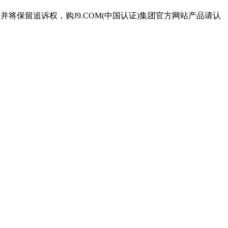
并将保留追诉权，购J9.COM(中国认证)集团官方网站产品请认