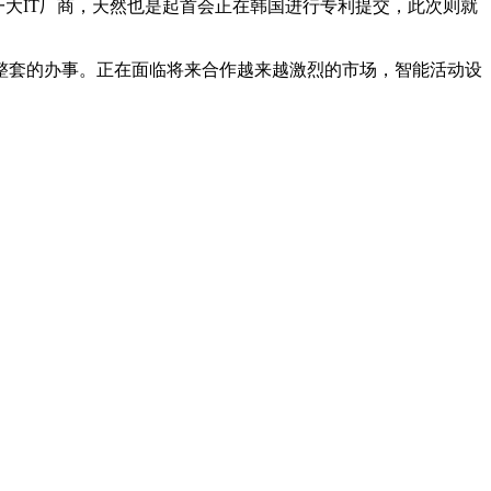
大IT厂商，天然也是起首会正在韩国进行专利提交，此次则就
套的办事。正在面临将来合作越来越激烈的市场，智能活动设