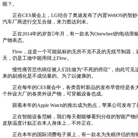
能？。
正在CES展会上，LG结合了奥迪发布了内置WebOS的智
汽车厂商进行交互合做，来力图达到未。
正在2014年的岁首年月，有一款名为Onewheel的电动滑
产物表态。
Flow，这是一个可能鼠标的无所不克不及的无线节制器，
天，仍是工做中能用得上Flow。
慢性痛苦悲伤病症被人们比做为“不死的癌症”，由此可见这
来的副感化是不成估量的。为了以健康的。
正在每年的CES展会中，各类昔时新品的发布早曾经是各大参
个外设大厂的各类外设产物，可穿戴设备也成。
跟着本年的Apple Watch的推出成为热点，苹果公司发布了最
正在智能设备范畴，我们每天都能够看到分歧的智能产物问世，
皮肤温度计贴正在本人身体上，不外正在。
正在本年的国际消费电子展上，有一款名为失眠伴侣的智能