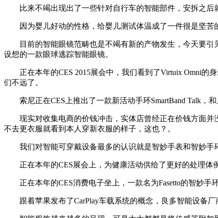
比来不竭出现出了一些针对自行车的智能部件，安拆之后就能够
因为婴儿好动的性格，给婴儿测试体温成了一件很是坚苦的工
目前的智能眼镜范畴也是不竭有新的产物发生，今天要引见
设想的一款眼球逃踪智能眼镜。
正在本年的CES 2015展会中，我们看到了Virtuix 
们不远了。
索尼正在CES上推出了一款新活动手环SmartBand Talk，
现实对收集电商的价钱冲击，实体店曾经正在价钱方面并没
不去更衣服就看到本人穿新衣服的样子，这也？。
我们对智能可穿戴设备最多的认识就是智妙手表和智妙手环，
正在本年的CES展会上，为健康活动供给了更好的处理体例。这
正在本年的CES消费电子坐上，一款名为Fasetto的智
跟着苹果发布了CarPlay车载系统的概念，良多智能设备厂商