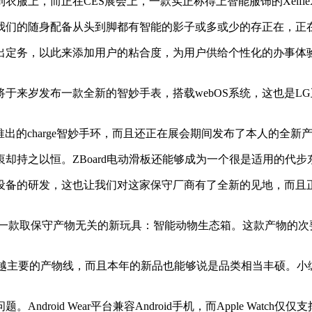
上，而正在CES展会上，一款实正称得上智能服饰的Xelfle
的随身配备从头到脚都有智能的影子或多或少的存正在，正在
，以此来添加用户的粘合度，为用户供给个性化的办事体验。而摩
G将于来岁发布一款全新的智妙手表，搭载webOS系统，这也是LG
的charge智妙手环，而且还正在展会期间发布了本人的全新产物char
持之以恒。ZBoard电动滑板还能够成为一个很是适用的代步
发，这也让我们对这家保守厂商有了全新的见地，而且正在近期曾经
了一款取保守产物无关的新玩具：智能动物生态箱。这款产物的次
来越主要的产物线，而且本年的新品也能够说是品类相当丰硕。
d Wear平台兼容Android手机，而Apple Watch仅仅