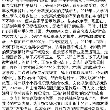
小分队”深切榴园采收石榴。他们一手轻托果实，一手沿果柄
取果实毗连处平整剪下，确保不留残柄，避免运输受损。这片
丰收气象背后，离不开科技兴农的持续帮力。2016年，大学结
业生宋六龙返乡创业，发觉高效低毒的石硫合剂正在本地利用
率不脚10%，便从自家果园示范起步，以实效乡亲。现正在，
该药剂利用率已提拔至80%，无效节制了病虫害。同时，村里
组织开展的手艺培训累计达6000余人次，百余名农人获得“高
本质农人”认证，为财产升级奠基人才根本。科技赋能成效显
著，石榴亩产冲破3000斤，亩均效益超万元。2012年，“塔山
石榴”获批国度地舆标记产物，品牌价值不竭提拔。石榴财产
的繁荣鞭策财产链不竭延长，盆景艺术等新业态应运而生。走
进榴园盆景，单干式亭亭玉立，双干式凹凸呼应，多干式则如
微型森林，苍劲丰满。正在专业指点下，嘉宾们参取盆景制
做，领略“于方寸间见六合”的艺术境地。本地已建成5家专业
盆景园，并通过新拓展发卖渠道，线上订单持续增加。今天的
榴园村，依托“石榴+”模式，结合周边村子，“跨村联营”成长
旅逛，将一颗小小石榴打形成融合农业、文化取旅逛的多元财
产。2024年，烈山镇四时榴园景区欢迎旅客135万人次，活泼
注释了联村共富的兴旺活力。正在“跨村联营”的农产物市集
上，嘉宾们热情参取拔河角逐，切身感触感染慎密连合、共生
共荣的村落力量。为了拓宽绿水青山金山银山的径，榴园村通
过建立“农旅连系、以农促旅、以旅兴农”的财产成长新款式，