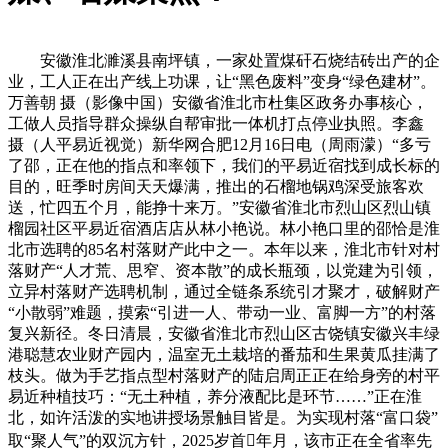
安徽淮北濉溪县南坪镇，一家处置煤矸石烧结砖出产的企
业，工人正在出产线上功课，让“黑色废料”变身“绿色建材”。
万善朝 摄（影像中国）安徽省淮北市杜集区政务办事核心，
工做人员指导群众操纵自帮审批一体机打点停业执照。李鑫
摄（人平易近视觉）新华网合肥12月16日电（周雨濛）“多亏
了邵，正在他的指点和率领下，我们的平易近宿找到成长标的
目的，旺季时房间天天爆满，推出的石榴地锅鸡深受旅客欢
送，忙四五个月，能挣十来万。”安徽省淮北市烈山区烈山镇
榴园社区平易近宿酒店店从林小艳说。林小艳口里的邵恰是淮
北市选聘的85名村落财产此中之一。本年以来，淮北市针对村
落财产“人才荒、思窄、资本散”的成长瓶颈，以党建为引领，
立异村落财产选聘机制，通过全链条系统引才聚才，破解财产
“小散弱”难题，摸索“引进一人、带动一业、富脚一方”的村落
复兴新径。冬日清晨，安徽省淮北市烈山区古饶镇安徽兴丰绿
港聪慧农业财产园内，温室无土栽培的番茄和生果黄瓜挂满了
枝头。做为手艺指点型村落财产的陆启周正正在给身旁的村平
易近种植技巧：“无土种植，养分液配比是环节……”正在淮
北，如许活泼的实地讲授场景触目皆是。为实现村落“富口袋”
取“聚人气”的双沉方针，2025岁首年月，该市正在全省率先