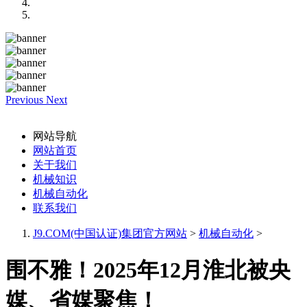
Previous
Next
网站导航
网站首页
关于我们
机械知识
机械自动化
联系我们
J9.COM(中国认证)集团官方网站
>
机械自动化
>
围不雅！2025年12月淮北被央
媒、省媒聚焦！