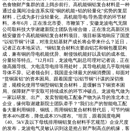
色食物财产集群的道上阔步前行。高机能铜铝复合材料是一种
通过金属间冶金连系实现“铜的机能+铝的轻量化”劣势的复层
材料，已成为多行业轻量化、高机能导电/导热需求的环节材
料。本年6月，正在淮北市委、市鞭策下，安徽龙波电气无限
公司取科技大学谢建新院士团队告竣合做，正在淮北高新区扶
植安徽首个高机能铜铝复合材料项目。项目标落地响应了国度
“以铝节铜”计谋，对淮北铝基财产成长将会带来什么？近日，
记者正在本地采访。“铜铝复合材料次要由铝芯和铜包覆层构
成，兼有铜的导电机能优异、耐侵蚀机能好以及铝的成本低、
分量轻等特点。”12月8日，龙波电气副总司理对记者说，正在
做高频导线、大电流导电排等用处时，其导电机能几乎取纯铜
导体不异。记者领会到，我国是全球最大的铜消费国，却面对
“贫铜富铝”的资本困局。跟着国度“以铝节铜”计谋的深切推
进，规模化使用节铜型铜铝复合材料，是缓解当下铜资本困
局、保障财产平安取可持续成长的环节冲破点。龙波电气做为
一家以研发、出产、发卖智能电工配备产物为从导的淮北本土
企业，缘何取谢建新院士团队牵手？“我们出产的智能电工配
备大量利用铜排、铜线，而用铜铝复合材料替代后，可节约铜
资本40%摆布，降低成本35%摆布。”坦言，跟着国度电网
《40。5kV及以下母线排用铜铝复合材料手艺规范》企业尺度
的发布，龙波电气灵敏认识到这是抢占财产制高点的机缘，客