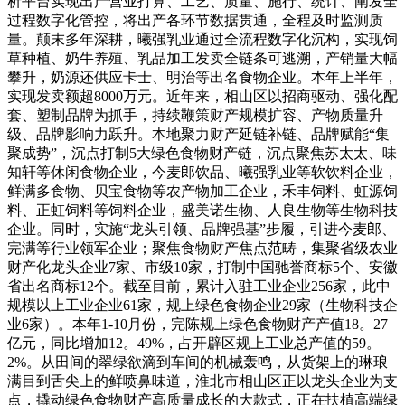
析平台实现出产营业打算、工艺、质量、施行、统计、阐发全
过程数字化管控，将出产各环节数据贯通，全程及时监测质
量。颠末多年深耕，曦强乳业通过全流程数字化沉构，实现饲
草种植、奶牛养殖、乳品加工发卖全链条可逃溯，产销量大幅
攀升，奶源还供应卡士、明治等出名食物企业。本年上半年，
实现发卖额超8000万元。近年来，相山区以招商驱动、强化配
套、塑制品牌为抓手，持续鞭策财产规模扩容、产物质量升
级、品牌影响力跃升。本地聚力财产延链补链、品牌赋能“集
聚成势”，沉点打制5大绿色食物财产链，沉点聚焦苏太太、味
知轩等休闲食物企业，今麦郎饮品、曦强乳业等软饮料企业，
鲜满多食物、贝宝食物等农产物加工企业，禾丰饲料、虹源饲
料、正虹饲料等饲料企业，盛美诺生物、人良生物等生物科技
企业。同时，实施“龙头引领、品牌强基”步履，引进今麦郎、
完满等行业领军企业；聚焦食物财产焦点范畴，集聚省级农业
财产化龙头企业7家、市级10家，打制中国驰誉商标5个、安徽
省出名商标12个。截至目前，累计入驻工业企业256家，此中
规模以上工业企业61家，规上绿色食物企业29家（生物科技企
业6家）。本年1-10月份，完陈规上绿色食物财产产值18。27
亿元，同比增加12。49%，占开辟区规上工业总产值的59。
2%。从田间的翠绿欲滴到车间的机械轰鸣，从货架上的琳琅
满目到舌尖上的鲜喷鼻味道，淮北市相山区正以龙头企业为支
点，撬动绿色食物财产高质量成长的大款式，正在扶植高端绿