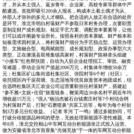
才，并从本土强人、返乡青年、企业家、高校专家等群体中严
酷遴选。首批即吸引200余人报名，构成本土着土偶才为从、
外部人才弥补的多元人才梯队。把合适的人放正在合适的处所
是环节。淮北市明白村落财产不参取日常村务办理，次要职责
是制定财产成长规划、核定手艺方案、调配资本要素等，让他
们可以或许阐扬专业所长。按照各村的资本禀赋、财产根本和
短板需求因村派人，将村落财产细分为手艺指点型、运营办理
型、文旅融合型、电商赋能型、成长规划型、政策办事型六大
类型。正在濉溪县双堆集镇高家村，村落财产陈林牵头组建
“小推车”红色帮扶团，自动为入驻企业处理招工、审批、融资
等难题，带动企业年产值超2000万元，村集体年增收50余万
元；杜集区矿山集街道杜集社区、张院村等6个村（社区），
依托辖区内千亩荷塘、生态湿地等优良旅逛资本抱团成长，结
合选聘杜集区天汇农业公司运营董靳担任村落财产，搭建起
“参不雅+文娱+住宿”旅逛链条，鞭策周边30余名村平易近年均
增收超15万元；“强人”杨治杰被石台镇窦庄村等7个村结合聘
为村落财产后，打制“石磨喷鼻”共富工坊等，每年为每个村创
制3万多元分红收益。（记者 常河 丁一鸣）通过多能协同，可
打破分歧能源品种间的壁垒，无效处理新能源不变性难题。本
年8月，淮北交控相山中车网互动分析能源坐正式投入运营。
做为安徽省淮北市首座集“光储充放”于一体的车网互动分析能