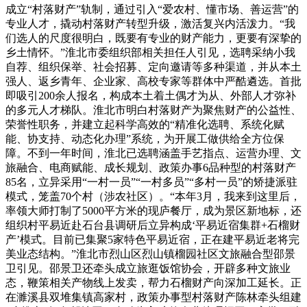
成立“村落财产”轨制，通过引入“爱农村、懂市场、善运营”的
专业人才，撬动村落财产转型升级，激活复兴内活泼力。“我
们选人的尺度很明白，既要有专业的财产能力，更要有深挚的
乡土情怀。”淮北市委组织部相关担任人引见，选聘采纳小我
自荐、组织保举、社会招募、定向邀请等多种渠道，并从本土
强人、返乡青年、企业家、高校专家等群体中严酷遴选。首批
即吸引200余人报名，构成本土着土偶才为从、外部人才弥补
的多元人才梯队。淮北市明白村落财产为聚焦财产的公益性、
荣誉性职务，并建立起科学高效的“精准化选聘、系统化赋
能、协支持、动态化办理”系统，为开展工做供给全方位保
障。不到一年时间，淮北已选聘涵盖手艺指点、运营办理、文
旅融合、电商赋能、成长规划、政策办事6品种型的村落财产
85名，立异采用“一村一员”“一村多员”“多村一员”的矫捷派驻
模式，笼盖70个村（涉农社区）。“本年3月，我来到这里后，
率领大师打制了5000平方米的现庐餐厅，成为景区新地标，还
组织村平易近赴石台县调研后立异构成‘平易近宿集群+石榴财
产’模式。目前已集聚5家特色平易近宿，正在建平易近老将完
美业态结构。”淮北市烈山区烈山镇榴园社区文旅融合型邵景
卫引见。邵景卫还牵头成立旅逛饭馆协会，开辟多种文旅业
态，鞭策相关产物线上发卖，帮力石榴财产向深加工延长。正
在濉溪县双堆集镇高家村，政策办事型村落财产陈林牵头组建