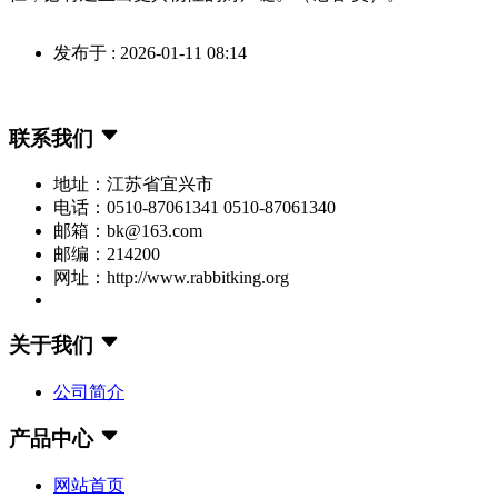
发布于 : 2026-01-11 08:14
联系我们
地址：江苏省宜兴市
电话：0510-87061341 0510-87061340
邮箱：bk@163.com
邮编：214200
网址：http://www.rabbitking.org
关于我们
公司简介
产品中心
网站首页