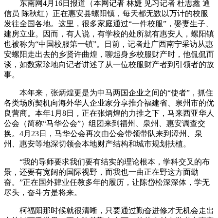
东南网4月16日报道（本网记者 林婕 见习记者 杜志鑫 通
信员 陈秋红）正在惠安县螺阳镇，每天都无数以万计的校服
发往全国各地。这里，很多家庭通过“一件校服”，娶妻生子、
建房立业。因而，有人说，有学校的处所就有惠安人，螺阳镇
也被称为“中国校服第一镇”。日前，记者赴广西南宁采访从惠
安螺阳走出去的乡贤许曲煌，聊起身乡校服财产时，他侃侃而
谈，如数家珍地向记者讲述了从一位校服财产者到引领者的故
事。
本年来，张炳煌更是为中马两国企业之间的“使者”，抓住
各类场所契机向海外华人企业家分享推介福建省、泉州市的优
良营商。本年1月8日，正在张炳煌的力推之下，马来西亚华人
公会（简称“马华公会”）组团来到福州、泉州、惠安调查交
换。4月23日，马华公会再次由公会带领带队来到漳州、泉
州、惠安等地深切领会本地财产结构和城市规划扶植。
“我的导师要求我们要有结实的理论根本，学科交叉的布
景，还要有宽阔的国际视野，而我也一曲正在野这方面勤
奋。”正在国外肄业任教多年的履历，让陈岱松深深体，学无
尽头，奋斗方是将来。
柯福阳那时候就很清晰，只要通过勤奋进修才无机会走出