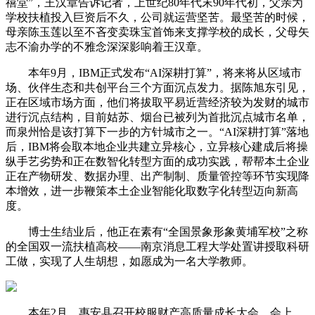
禧堂”，王汉章告诉记者，上世纪80年代末90年代初，父亲为
学校扶植投入巨资后不久，公司就运营坚苦。最坚苦的时候，
母亲陈玉莲以至不吝变卖珠宝首饰来支撑学校的成长，父母矢
志不渝办学的不雅念深深影响着王汉章。
本年9月，IBM正式发布“AI深耕打算”，将来将从区域市
场、伙伴生态和共创平台三个方面沉点发力。据陈旭东引见，
正在区域市场方面，他们将拔取平易近营经济较为发财的城市
进行沉点结构，目前姑苏、烟台已被列为首批沉点城市名单，
而泉州恰是该打算下一步的方针城市之一。“AI深耕打算”落地
后，IBM将会取本地企业共建立异核心，立异核心建成后将操
纵手艺劣势和正在数智化转型方面的成功实践，帮帮本土企业
正在产物研发、数据办理、出产制制、质量管控等环节实现降
本增效，进一步鞭策本土企业智能化取数字化转型迈向新高
度。
博士生结业后，他正在素有“全国景象形象黄埔军校”之称
的全国双一流扶植高校——南京消息工程大学处置讲授取科研
工做，实现了人生胡想，如愿成为一名大学教师。
本年2月，惠安县召开校服财产高质量成长大会。会上，