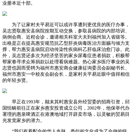
业册本近十部。
为了让家村夫平易近可以或许享遭到更优良的医疗办事，
吴志贤取惠安县病院按期互动交换，参取县病院的内部培训、
病例会商、近程会诊，邀请相关科室大夫到福州加入省级等。
出格是正在提高惠安规范抗乙型肝炎病毒医治方面赐与倾力支
撑，帮力惠安县病院启动传染性疾病科乙肝临床治愈门诊。此
外，吴志贤还多次为经济坚苦的家乡尿毒症患者捐款，积极帮
帮家眷寻求众筹捐款以处理看病难题。热心家乡医疗事业的吴
志贤也因而受聘为福州市惠安商会健康征询委员会副秘书长、
福州市惠安一中校友会副会长，是家村夫平易近眼中值得相信
的年轻乡贤。
早正在1993年，颠末其时惠安县外经贸委的招商引资，邱
国怯畴前往正在家乡惠安投资成立公司，2002年，他保举代办
署理的惠泉啤酒正在港澳地域打开辟卖市场，以灵敏的贸易目
光发觉家乡的潜力。
“我们有着配合的华人血脉，类似的文化成为了合做的纽