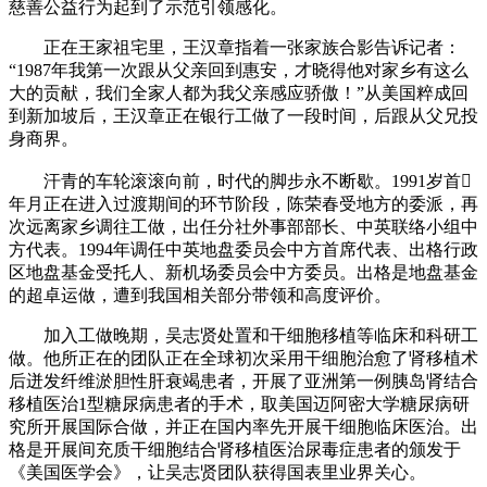
慈善公益行为起到了示范引领感化。
正在王家祖宅里，王汉章指着一张家族合影告诉记者：
“1987年我第一次跟从父亲回到惠安，才晓得他对家乡有这么
大的贡献，我们全家人都为我父亲感应骄傲！”从美国粹成回
到新加坡后，王汉章正在银行工做了一段时间，后跟从父兄投
身商界。
汗青的车轮滚滚向前，时代的脚步永不断歇。1991岁首
年月正在进入过渡期间的环节阶段，陈荣春受地方的委派，再
次远离家乡调往工做，出任分社外事部部长、中英联络小组中
方代表。1994年调任中英地盘委员会中方首席代表、出格行政
区地盘基金受托人、新机场委员会中方委员。出格是地盘基金
的超卓运做，遭到我国相关部分带领和高度评价。
加入工做晚期，吴志贤处置和干细胞移植等临床和科研工
做。他所正在的团队正在全球初次采用干细胞治愈了肾移植术
后迸发纤维淤胆性肝衰竭患者，开展了亚洲第一例胰岛肾结合
移植医治1型糖尿病患者的手术，取美国迈阿密大学糖尿病研
究所开展国际合做，并正在国内率先开展干细胞临床医治。出
格是开展间充质干细胞结合肾移植医治尿毒症患者的颁发于
《美国医学会》，让吴志贤团队获得国表里业界关心。