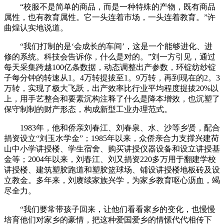
“校服不是简单的商品，而是一种特殊的产物，既有商品
属性，也有教育属性。它一头连着市场，一头连着教育。”许
曲煌认实地说道。
“我们打制的是‘会成长的车间’，这是一个能够进化、进
修的系统。科技会告诉你，什么是对的。”刘一方引见，通过
每天采集跨越100亿条数据，动态调整出产参数，环锭纺纱锭
子每分钟的转速从1。4万转提拔至1。9万转，再到现在的2。3
万转，实现了极大飞跃，出产效率比行业平均程度提拔20%以
上，用手艺整合和要素沉构注释了什么是降本增效，也沉塑了
保守制制的财产形态，构成新型工业办理范式。
1983年，他和侨亲刘春江、刘春泉、水、沙等乡贤，配合
捐资设立“刘玉水学金”；1985年以来，众侨亲合力支撑兴建荷
山中小学讲授楼、学生宿舍、购买讲授仪器设备和设立讲授基
金等；2004年以来，刘春江、刘又捐资220多万用于翻建学校
讲授楼、建筑塑胶跑道和塑胶篮球场、铺设讲授楼地板砖及设
立教金。多年来，刘赓续家族兴学，为家乡教育呕心沥血，竭
尽全力。
“我们要常带孩子回来，让他们看看家乡的变化，也慢慢
培育他们对家乡的豪情，把这种爱国爱乡的情愫代代相传下