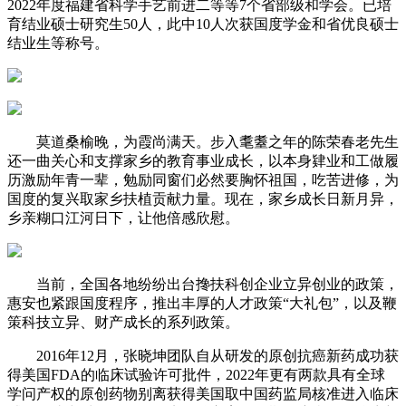
2022年度福建省科学手艺前进二等等7个省部级和学会。已培
育结业硕士研究生50人，此中10人次获国度学金和省优良硕士
结业生等称号。
莫道桑榆晚，为霞尚满天。步入耄耋之年的陈荣春老先生
还一曲关心和支撑家乡的教育事业成长，以本身肄业和工做履
历激励年青一辈，勉励同窗们必然要胸怀祖国，吃苦进修，为
国度的复兴取家乡扶植贡献力量。现在，家乡成长日新月异，
乡亲糊口江河日下，让他倍感欣慰。
当前，全国各地纷纷出台搀扶科创企业立异创业的政策，
惠安也紧跟国度程序，推出丰厚的人才政策“大礼包”，以及鞭
策科技立异、财产成长的系列政策。
2016年12月，张晓坤团队自从研发的原创抗癌新药成功获
得美国FDA的临床试验许可批件，2022年更有两款具有全球
学问产权的原创药物别离获得美国取中国药监局核准进入临床