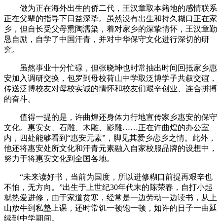
做为正在海外出生的侨二代，王汉章取本籍地的感情联系
正在父辈的指导下日益深挚。虽然没有出生和持久糊口正在家
乡，但自长受父母熏陶濡染，着对家乡的深挚情怀，王汉章勤
恳自励，自学了中国汗青，并对中华保守文化进行深切的研
究。
虽然事业十分忙碌，但张晓坤也时常抽出时间回抵家乡惠
安加入调研交换，包罗到母校荷山中学取泛博学子共叙交谊，
传送泛博校友对母校实诚的情怀和校友们艰辛创业、连合拼搏
的奋斗。
值得一提的是，许曲煌还身体力行地宣传家乡惠安的保守
文化。惠安女、石雕、木雕、影雕……正在许曲煌的办公室
内，四处能够看到“惠安元素”，脚见其爱乡恋乡之情。此外，
他还将惠安处所文化和汗青元素融入自家校服品牌的设想中，
努力于将惠安文化到全国各地。
“未来读好书，当前为国度，所以进修糊口前提再艰辛也
不怕，无方向。”出生于上世纪30年代末的陈荣春，自打小起
就热爱进修，由于家道贫寒，经常是一边劳动一边读书，从上
山放牛到私塾上课，还时常饥一顿饱一顿，如许的日子一曲延
续到中学期间。