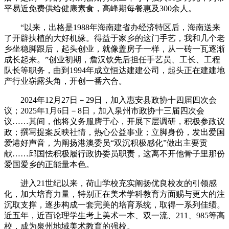
平易近免费供给健康素食，高峰期每餐惠及300余人。
“以来，出格是1988年海南建省办经济特区后，海南送来
了开辟扶植的大好机缘。得益于家乡的这门手艺，我和几个老
乡坐稳脚跟后，起头创业，就像盖房子一样，从一砖一瓦逐渐
成长起来。”创业初期，詹汉钦先后担任手艺员、工长、工程
队长等职务，曲到1994年成立恒达建建公司，起头正在建建地
产行业崭露头角，开创一番六合。
2024年12月27日－29日，加入惠安县政协十四届四次会
议；2025年1月6日－8日，加入泉州市政协十三届四次会
议……其间，他将义务服膺于心，开展下层调研，积极参政议
政；撰写提案反映社情，热心公益事业；立脚身份，发出爱国
爱港好声音，为阐扬港澳委员“双沉积极感化”做出主要贡
献……邱国怯积极履行政协委员职责，这离不开他骨子里那份
爱国爱乡的正能量本色。
进入21世纪以来，荷山学校充实阐扬优良校友的引领感
化，加大培育力量，特别正在美术学科教育方面赐与更大的注
沉取支撑，逐步构成一套完美的培育系统，取得一系列佳绩。
近五年，近百论理学生考上美术一本、双一流、211、985等高
校，成为泉州地域美术教育的强校。