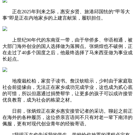
正在2025年到来之际，惠安乡贤、旅港邱国怯的“甲等大
事”即是正在内地家乡的上建言献策，履职担任。
上世纪90年代的东南亚一带，由于华侨多、华语相通，被
大部门海外创业的国人选择做为落脚点。张炳煌也不破例，正
在走过了40多个国度之后，他最终选择了马来西亚做为事业成
长起点。
地瘦栽松柏，家贫子读书。詹汉钦暗示，少时由于家庭取
社会前提缘由，无法正在家乡成功完成学业，这也成为贰心底
的可惜，所以但愿通过捐赞帮学，让更多的孩子可以或许接管
优良教育，成为社会的栋梁之材。
日前，张炳煌正在家乡惠安接管记者的采访。聊起之前正
在海外的各种履历，这位侨亲言语间不只有对老一辈下南洋的
佩服，更有对现代创业青年的经验寄语。
“我现正在也告诉我的学生，学校给你放置的课程必定有