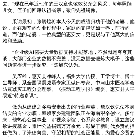
去。”现在已年近七旬的王汉章也敬效父亲之风采，每年照顾
儿女、侄子们回籍认祖省亲，敬仰先祖铜像。
采访最初，张炳煌将本人今天的成绩归功于他的老婆，他
说，正在艰辛的创业过程中，家庭的支撑犹如一盏，前行的
道。而他的老婆，一位典型的惠安女，更是赐与了他莫大的信
赖和激励。
“企业级AI需要大量数据支持才能落地，不然就是夸夸其
谈，大部门企业的数据不完整，没无数据去锻炼大模子，这些
问题值得进一步探究。”陈旭东认为。
吴应雄，惠安县净峰人，福州大学传授、工学博士、博士
生导师，系全国隔震减震专家工做部专家、中河山木匠程学会
防震减灾工程分会理事、《振动工程学报》编委、惠安县人平
易近“特邀参谋”。
做为从建建之乡惠安走出去的行业精英，詹汉钦凭仗本身
结实的专业功底，率领家乡建建团队正在海南艰辛创业。多年
来，他热心公益事业，沉视亲乡谊，心系家乡教育，设立詹汉
钦讲授基金，累计公益捐赠万万余元，彰显了新时代乡贤的担
任做为，了崇德向善、守望相帮的社会正能量，为爱心乡贤的