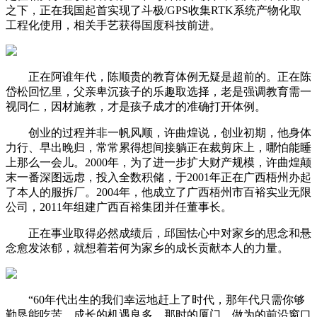
之下，正在我国起首实现了斗极/GPS收集RTK系统产物化取
工程化使用，相关手艺获得国度科技前进。
正在阿谁年代，陈顺贵的教育体例无疑是超前的。正在陈
岱松回忆里，父亲卑沉孩子的乐趣取选择，老是强调教育需一
视同仁，因材施教，才是孩子成才的准确打开体例。
创业的过程并非一帆风顺，许曲煌说，创业初期，他身体
力行、早出晚归，常常累得想间接躺正在裁剪床上，哪怕能睡
上那么一会儿。2000年，为了进一步扩大财产规模，许曲煌颠
末一番深图远虑，投入全数积储，于2001年正在广西梧州办起
了本人的服拆厂。2004年，他成立了广西梧州市百裕实业无限
公司，2011年组建广西百裕集团并任董事长。
正在事业取得必然成绩后，邱国怯心中对家乡的思念和悬
念愈发浓郁，就想着若何为家乡的成长贡献本人的力量。
“60年代出生的我们幸运地赶上了时代，那年代只需你够
勤恳能吃苦，成长的机遇良多。那时的厦门，做为的前沿窗口