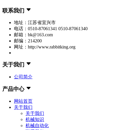
联系我们
地址：江苏省宜兴市
电话：0510-87061341 0510-87061340
邮箱：bk@163.com
邮编：214200
网址：http://www.rabbitking.org
关于我们
公司简介
产品中心
网站首页
关于我们
关于我们
机械知识
机械自动化