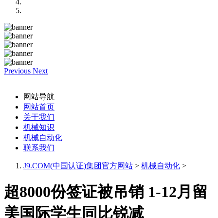
Previous
Next
网站导航
网站首页
关于我们
机械知识
机械自动化
联系我们
J9.COM(中国认证)集团官方网站
>
机械自动化
>
超8000份签证被吊销 1-12月留
美国际学生同比锐减