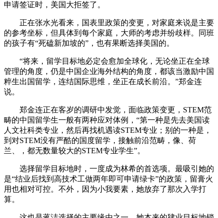
申请签证时，美国大拒签了。
正在张水光看来，国表里政策的变更，对家庭来说是主要
的参考坐标，但具体到每个家庭，大师的考虑并纷歧样。同班
的孩子有“死磕新加坡的”，也有果断选择美国的。
“将来，留学目标地必定会愈加全球化，无论坐正在全球
管理的角度，仍是中国企业海外结构的角度，都该当激励中国
粹生出国留学，连结国际思维，坐正在成长前沿。”郑金连
说。
郑金连正在客岁的调研中发觉，面临政策变更，STEM范
畴的中国留学生一般有两种应对体例，“第一种是先去美国读
人文社科类专业，然后再找机遇读STEM专业；别的一种是，
到对STEM没有严酷的国度留学，接触前沿范畴，像、荷
兰、，都无数量较大的STEM专业学生”。
选择留学目标地时，一度成为林希的首选项。最吸引她的
是“结业后找到高技术工做两年即可申请绿卡”的政策，留膏火
用也相对可控。不外，因为小我要素，她放弃了那次入学打
算。
这也是蒋洁选择的主要缘由之一。她本来的肄业目标地锁