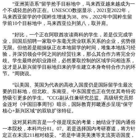
“亚洲英语系”留学抢手目标地中，马来西亚越来越成为一
个不成轻忽的存正在。UNESCO数据显示，2021至2022年，
马来西亚留学的中国粹生增速为38。8%，2022年中国粹生留
学前10个目标地中，马来西亚位列第八，取并肩。
“好比，一个正在阿联酋攻读商科的学生，若是仅完成学
业，回国后招聘一家取中东毫无营业联系关系的企业，劣势很
无限。但他若是能操纵正在本地留学的时间，堆集本地练习经
验，并深切领会中阿之间的经贸往来，那么其合作力将完全分
歧。学生最终的职业路径，必然要取控制的区域学问相连系，
这才是从新兴留学目标地归来的学生建立本身奇特合作力的环
节。”周骁说。
“以美国、英国为代表的高收入国度仍是国际留学生最次
要的目标地，但北欧、东南亚、中东国度也正在凭仗其奇特劣
势吸引更多的学生。”CCG副从任兼研究总监、高级研究员郑
金连对《中国旧事周刊》暗示，国际教育邦畿逐步呈现“保守
核心+新兴区域”的双轨扩张特征。
这对莫莉而言是一个很是现实的考量：她结业于国内通俗
一本院校，本科均分81。07。若是选择国内考研赛道，将方针
定正在末流211相对稳妥。“若是申请英美澳等支流英语国度，