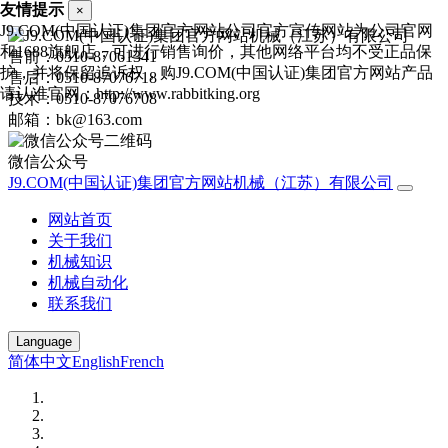
友情提示
×
J9.COM(中国认证)集团官方网站公司官方宣传网站为公司官网
和1688旗舰店，可进行销售询价，其他网络平台均不受正品保
售前：0510-87061341
护，并将保留追诉权，购J9.COM(中国认证)集团官方网站产品
售后：0510-87076718
请认准官网：http://www.rabbitking.org
技术：0510-87076708
邮箱：bk@163.com
微信公众号
J9.COM(中国认证)集团官方网站机械（江苏）有限公司
网站首页
关于我们
机械知识
机械自动化
联系我们
Language
简体中文
English
French