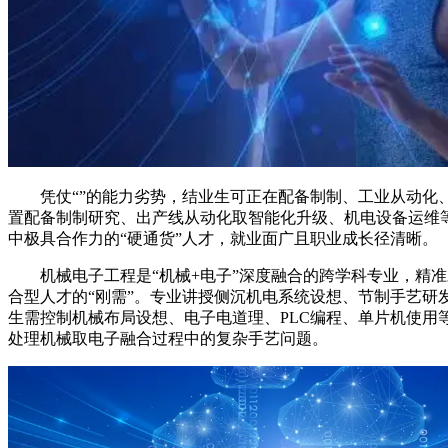
凭仗“”的能力劣势，结业生可正在配备制制、工业从动化
置配备制制研究、出产线从动化取智能化升级、机电设备运维
中极具合作力的“硬通货”人才，就业面广且职业成长径清晰。
机械电子工程是“机械+电子”深度融合的跨学科专业，精准
合型人才的“刚需”。专业讲授侧沉机电系统设想、节制手艺研
生需控制机械布局设想、电子电道理、PLC编程、单片机使用
处理机械取电子融合过程中的复杂手艺问题。