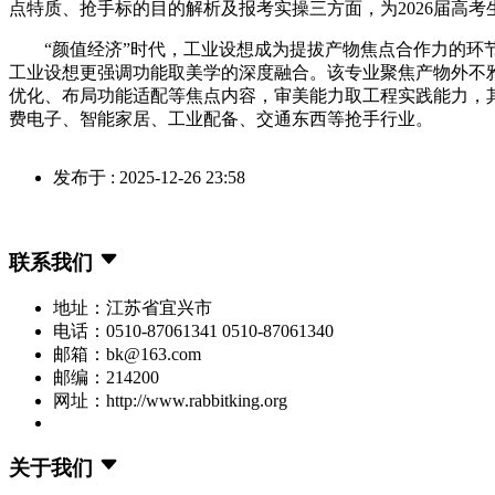
点特质、抢手标的目的解析及报考实操三方面，为2026届高考
“颜值经济”时代，工业设想成为提拔产物焦点合作力的环
工业设想更强调功能取美学的深度融合。该专业聚焦产物外不
优化、布局功能适配等焦点内容，审美能力取工程实践能力，
费电子、智能家居、工业配备、交通东西等抢手行业。
发布于 : 2025-12-26 23:58
联系我们
地址：江苏省宜兴市
电话：0510-87061341 0510-87061340
邮箱：bk@163.com
邮编：214200
网址：http://www.rabbitking.org
关于我们