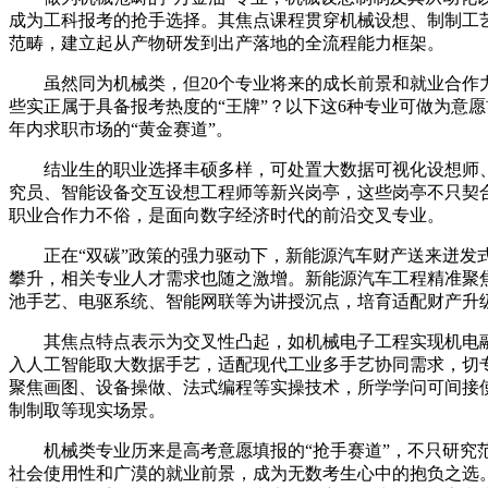
成为工科报考的抢手选择。其焦点课程贯穿机械设想、制制工
范畴，建立起从产物研发到出产落地的全流程能力框架。
虽然同为机械类，但20个专业将来的成长前景和就业合作
些实正属于具备报考热度的“王牌”？以下这6种专业可做为意
年内求职市场的“黄金赛道”。
结业生的职业选择丰硕多样，可处置大数据可视化设想师、U
究员、智能设备交互设想工程师等新兴岗亭，这些岗亭不只契
职业合作力不俗，是面向数字经济时代的前沿交叉专业。
正在“双碳”政策的强力驱动下，新能源汽车财产送来迸发
攀升，相关专业人才需求也随之激增。新能源汽车工程精准聚
池手艺、电驱系统、智能网联等为讲授沉点，培育适配财产升
其焦点特点表示为交叉性凸起，如机械电子工程实现机电融
入人工智能取大数据手艺，适配现代工业多手艺协同需求，切
聚焦画图、设备操做、法式编程等实操技术，所学学问可间接
制制取等现实场景。
机械类专业历来是高考意愿填报的“抢手赛道”，不只研究
社会使用性和广漠的就业前景，成为无数考生心中的抱负之选