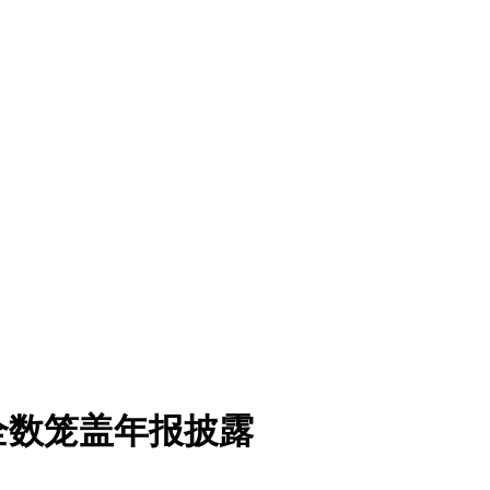
全数笼盖年报披露