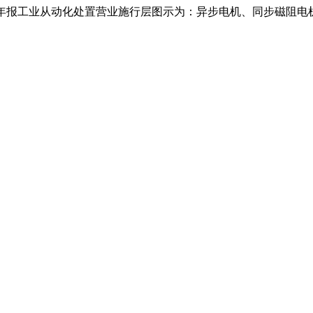
报工业从动化处置营业施行层图示为：异步电机、同步磁阻电