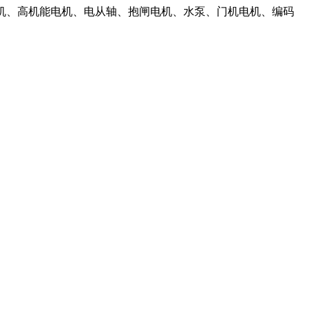
机、高机能电机、电从轴、抱闸电机、水泵、门机电机、编码