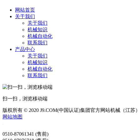
网站首页
关于我们
关于我们
机械知识
机械自动化
联系我们
产品中心
关于我们
机械知识
机械自动化
联系我们
扫一扫，浏览移动端
版权所有 © 2020 J9.COM(中国认证)集团官方网站机械（江
网站地图
0510-87061341 (售前)