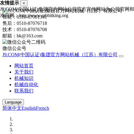
友情提示
×
J9.COM(中国认证)集团官方网站公司官方宣传网站为公司官网
准官网：http://www.rabbitking.org
售前：0510-87061341
售后：0510-87076718
技术：0510-87076708
邮箱：bk@163.com
微信公众号
J9.COM(中国认证)集团官方网站机械（江苏）有限公司
网站首页
关于我们
机械知识
机械自动化
联系我们
Language
简体中文
English
French