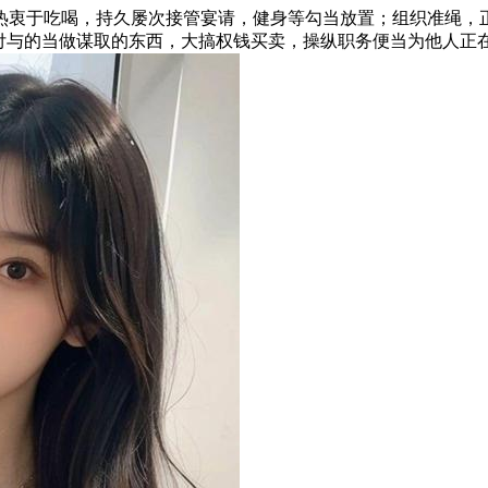
衷于吃喝，持久屡次接管宴请，健身等勾当放置；组织准绳，正
织付与的当做谋取的东西，大搞权钱买卖，操纵职务便当为他人正