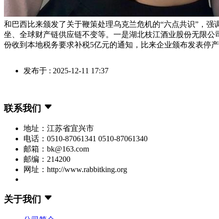
和巴西比来颁发了关于鞭策处理乌克兰危机的“六点共识”，
坐、全球财产链供应链不变等。一是湖北枝江酒业股份无限公司被
份收到本地税务要求补税5亿元的通知，比来企业颁布发表停产。
发布于 : 2025-12-11 17:37
联系我们
地址：江苏省宜兴市
电话：0510-87061341 0510-87061340
邮箱：bk@163.com
邮编：214200
网址：http://www.rabbitking.org
关于我们