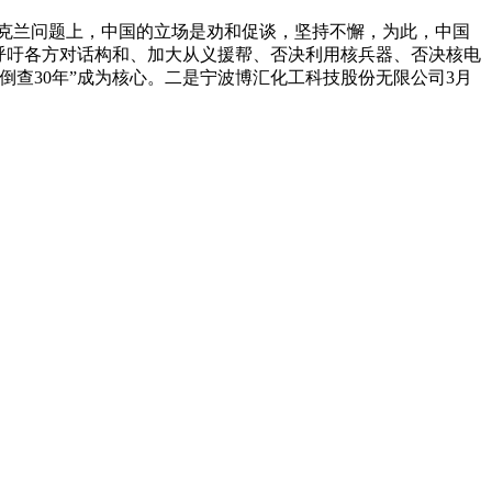
克兰问题上，中国的立场是劝和促谈，坚持不懈，为此，中国
呼吁各方对话构和、加大从义援帮、否决利用核兵器、否决核电
“倒查30年”成为核心。二是宁波博汇化工科技股份无限公司3月