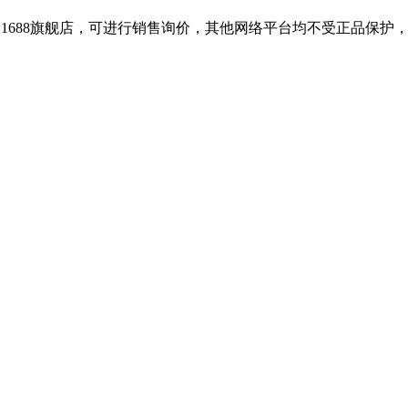
和1688旗舰店，可进行销售询价，其他网络平台均不受正品保护，