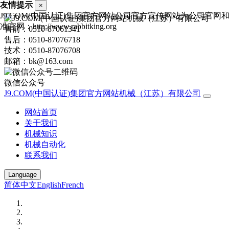
友情提示
×
J9.COM(中国认证)集团官方网站公司官方宣传网站为公司官网
准官网：http://www.rabbitking.org
售前：0510-87061341
售后：0510-87076718
技术：0510-87076708
邮箱：bk@163.com
微信公众号
J9.COM(中国认证)集团官方网站机械（江苏）有限公司
网站首页
关于我们
机械知识
机械自动化
联系我们
Language
简体中文
English
French