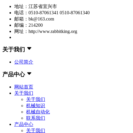
地址：江苏省宜兴市
电话：0510-87061341 0510-87061340
邮箱：bk@163.com
邮编：214200
网址：http://www.rabbitking.org
关于我们
公司简介
产品中心
网站首页
关于我们
关于我们
机械知识
机械自动化
联系我们
产品中心
关于我们