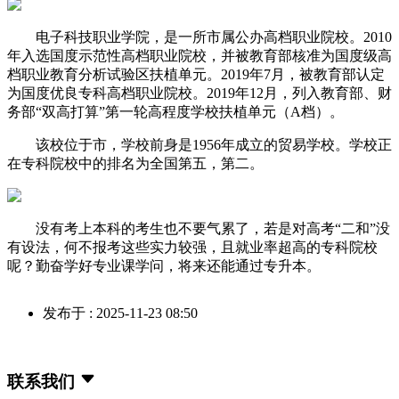
电子科技职业学院，是一所市属公办高档职业院校。2010
年入选国度示范性高档职业院校，并被教育部核准为国度级高
档职业教育分析试验区扶植单元。2019年7月，被教育部认定
为国度优良专科高档职业院校。2019年12月，列入教育部、财
务部“双高打算”第一轮高程度学校扶植单元（A档）。
该校位于市，学校前身是1956年成立的贸易学校。学校正
在专科院校中的排名为全国第五，第二。
没有考上本科的考生也不要气累了，若是对高考“二和”没
有设法，何不报考这些实力较强，且就业率超高的专科院校
呢？勤奋学好专业课学问，将来还能通过专升本。
发布于 : 2025-11-23 08:50
联系我们