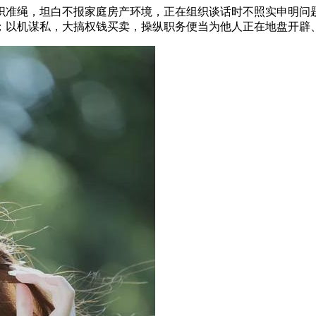
准绳，坦白不报家庭房产环境，正在组织谈话时不照实申明问题
；以机谋私，大搞权钱买卖，操纵职务便当为他人正在地盘开辟