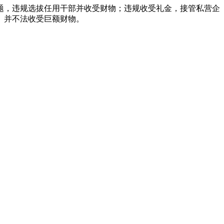
，违规选拔任用干部并收受财物；违规收受礼金，接管私营企
、并不法收受巨额财物。