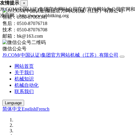
友情提示
×
J9.COM(中国认证)集团官方网站公司官方宣传网站为公司官网
准官网：http://www.rabbitking.org
售前：0510-87061341
售后：0510-87076718
技术：0510-87076708
邮箱：bk@163.com
微信公众号
J9.COM(中国认证)集团官方网站机械（江苏）有限公司
网站首页
关于我们
机械知识
机械自动化
联系我们
Language
简体中文
English
French