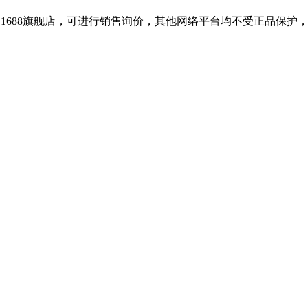
和1688旗舰店，可进行销售询价，其他网络平台均不受正品保护，