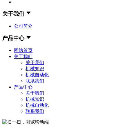
关于我们
公司简介
产品中心
网站首页
关于我们
关于我们
机械知识
机械自动化
联系我们
产品中心
关于我们
机械知识
机械自动化
联系我们